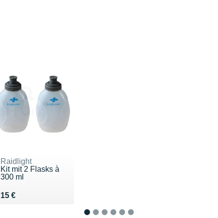
Raidlight
Kit mit 2 Flasks à
300 ml
Vendu 15 €
15 €