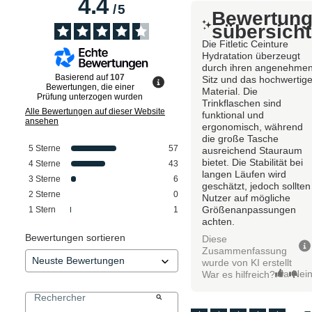
4.4
/
5
Bewertun
sübersicht
Die Fitletic Ceinture
Hydratation überzeugt
durch ihren angenehme
Basierend auf
107
Sitz und das hochwertig
Bewertungen, die einer
Material. Die
Prüfung unterzogen wurden
Trinkflaschen sind
Alle Bewertungen auf dieser Website
funktional und
ansehen
ergonomisch, während
die große Tasche
5
Sterne
57
ausreichend Stauraum
bietet. Die Stabilität bei
4
Sterne
43
langen Läufen wird
3
Sterne
6
geschätzt, jedoch sollten
2
Sterne
0
Nutzer auf mögliche
Größenanpassungen
1
Stern
1
achten.
Bewertungen sortieren
Diese
Zusammenfassung
wurde von KI erstellt
Ja
Nei
War es hilfreich?