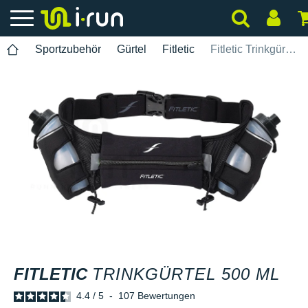
Sportzubehör
Gürtel
Fitletic
Fitletic Trinkgürtel 500 ML
FITLETIC
TRINKGÜRTEL 500 ML
4.4
/
5
-
107
Bewertungen