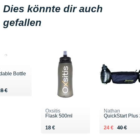
Dies könnte dir auch
gefallen
e
dable Bottle
u de 28 €
25 €
28 €
Oxsitis
Nathan
Flask 500ml
QuickStart Plus
Vendu 18 €
Au lieu de 40 €
Vendu 24 €
18 €
24 €
40 €