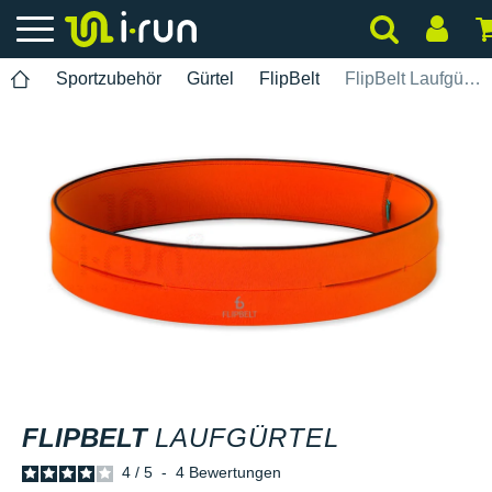
Sportzubehör
Gürtel
FlipBelt
FlipBelt Laufgürtel
FLIPBELT
LAUFGÜRTEL
4
/
5
-
4
Bewertungen