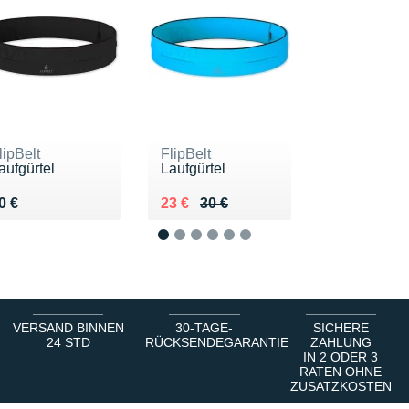
lipBelt
FlipBelt
aufgürtel
Laufgürtel
endu 30 €
Au lieu de 30 €
Vendu 23 €
0 €
23 €
30 €
1
2
3
4
5
6
VERSAND BINNEN
30-TAGE-
SICHERE
24 STD
RÜCKSENDEGARANTIE
ZAHLUNG
IN 2 ODER 3
RATEN OHNE
ZUSATZKOSTEN