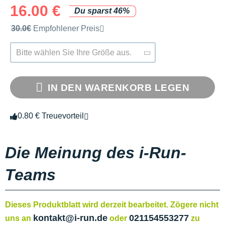
16.00 €
Du sparst 46%
Unverbindliche Preisempfehlung der Marke
30.0€
Empfohlener Preis
Bitte wählen Sie Ihre Größe aus.
IN DEN WARENKORB LEGEN
0.80 € Treuevorteil
Die Meinung des i-Run-
Teams
Dieses Produktblatt wird derzeit bearbeitet. Zögere nicht
kontakt@i-run.de
021154553277
uns an
oder
zu