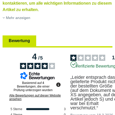
kontaktieren, um alle wichtigen Informationen zu diesem
Artikel zu erhalten.
Mehr anzeigen
Bewertung
4
1
/
5
Verifizierte Bewertun
„Leider entsprach das
gelieferte Produkt nich
Basierend auf
4
der bestellten Größe 
Bewertungen, die einer
(auf dem Dokument w
Prüfung unterzogen wurden
XS angegeben, auf d
Alle Bewertungen auf dieser Website
Artikel jedoch S) und 
ansehen
war bei Erhalt 
verschmutzt.“
5
Sterne
3
4
Sterne
0
Bewertung vom
18.3.2026