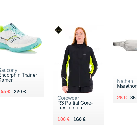
Saucony
Endorphin Trainer
Damen
Nathan
Marathon
u lieu de 220 €
Vendu 155 €
155 €
220 €
Au lieu 
Vendu 2
28 €
35
Gorewear
R3 Partial Gore-
Tex Infinium
Au lieu de 160 €
Vendu 100 €
100 €
160 €