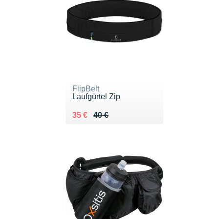
FlipBelt
Laufgürtel Zip
Au lieu de 40 €
Vendu 35 €
35 €
40 €