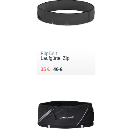
FlipBelt
Laufgürtel Zip
Au lieu de 40 €
Vendu 35 €
35 €
40 €