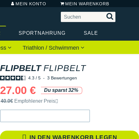
MEIN KONTO
MEIN WARENKORB
R
SPORTNAHRUNG
SALE
ess
Triathlon / Schwimmen
FLIPBELT
FLIPBELT
4.3
/
5
-
3
Bewertungen
27.00 €
Du sparst 32%
Unverbindliche Preisempfehlung der Marke
40.0€
Empfohlener Preis
IN DEN WARENKORB LEGEN