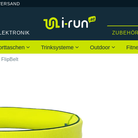
VERSAND
LEKTRONIK
ZUBEHÖ
orttaschen
Trinksysteme
Outdoor
Fitn
 FlipBelt