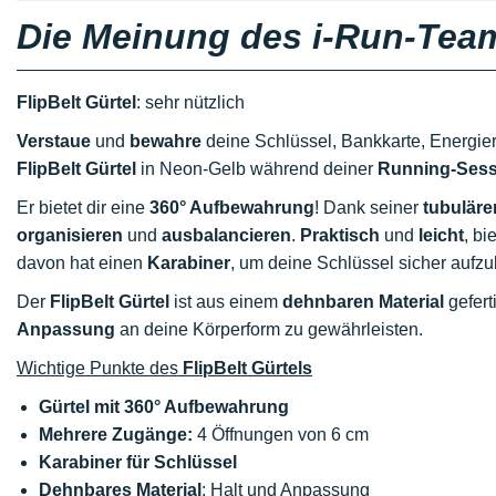
Die Meinung des i-Run-Tea
FlipBelt Gürtel
: sehr nützlich
Verstaue
und
bewahre
deine Schlüssel, Bankkarte, Energie
FlipBelt Gürtel
in Neon-Gelb während deiner
Running-Sessi
Er bietet dir eine
360° Aufbewahrung
! Dank seiner
tubuläre
organisieren
und
ausbalancieren
.
Praktisch
und
leicht
, bi
davon hat einen
Karabiner
, um deine Schlüssel sicher aufz
Der
FlipBelt Gürtel
ist aus einem
dehnbaren Material
gefert
Anpassung
an deine Körperform zu gewährleisten.
Wichtige Punkte des
FlipBelt Gürtels
Gürtel mit 360° Aufbewahrung
Mehrere Zugänge:
4 Öffnungen von 6 cm
Karabiner für Schlüssel
Dehnbares Material
: Halt und Anpassung