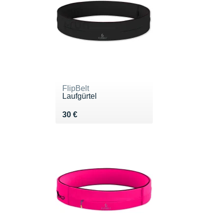
FlipBelt
Laufgürtel
Vendu 30 €
30 €