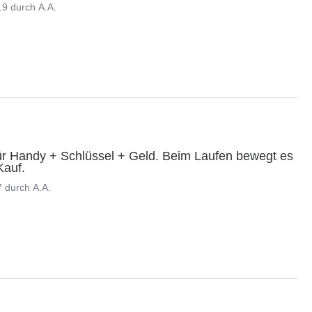
19
durch
A.A.
für Handy + Schlüssel + Geld. Beim Laufen bewegt es 
Kauf.
7
durch
A.A.