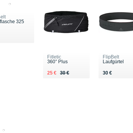
elt
kflasche 325
u 20 €
Fitletic
FlipBelt
360° Plus
Laufgürtel
Au lieu de 30 €
Vendu 25 €
Vendu 30 €
25 €
30 €
30 €