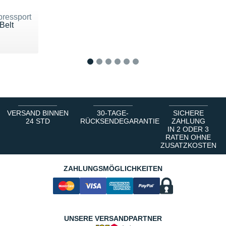
ressport
Belt
u 30 €
1
2
3
4
5
6
VERSAND BINNEN
30-TAGE-
SICHERE
24 STD
RÜCKSENDEGARANTIE
ZAHLUNG
IN 2 ODER 3
RATEN OHNE
ZUSATZKOSTEN
ZAHLUNGSMÖGLICHKEITEN
UNSERE VERSANDPARTNER