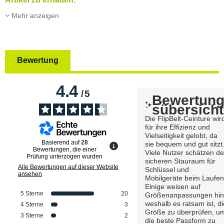
Mehr anzeigen
Bewertung
4.4
/
5
Bewertun
sübersicht
Die FlipBelt-Ceinture wir
für ihre Effizienz und
Vielseitigkeit gelobt, da
Basierend auf
28
sie bequem und gut sitzt
Bewertungen, die einer
Viele Nutzer schätzen d
Prüfung unterzogen wurden
sicheren Stauraum für
Alle Bewertungen auf dieser Website
Schlüssel und
ansehen
Mobilgeräte beim Laufen
Einige weisen auf
5
Sterne
20
Größenanpassungen hin
weshalb es ratsam ist, di
4
Sterne
3
Größe zu überprüfen, u
3
Sterne
2
die beste Passform zu