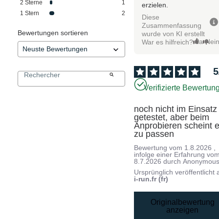
2
Sterne
1
erzielen.
1
Stern
2
Diese
Zusammenfassung
Bewertungen sortieren
wurde von KI erstellt
Ja
Nei
War es hilfreich?
5
Verifizierte Bewertun
noch nicht im Einsatz 
getestet, aber beim 
Anprobieren scheint e
zu passen
Bewertung vom
1.8.2026
,
infolge einer Erfahrung vo
8.7.2026
durch
Anonymous
Ursprünglich veröffentlicht 
i-run.fr (fr)
Originalbewertung
anzeigen