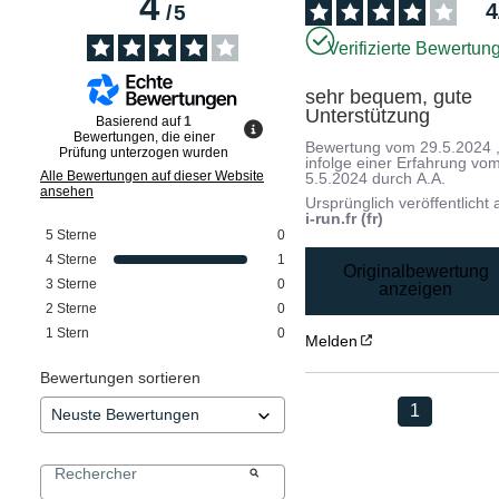
4
4
/
5
Verifizierte Bewertun
sehr bequem, gute 
Unterstützung
Basierend auf
1
Bewertungen, die einer
Bewertung vom
29.5.2024
Prüfung unterzogen wurden
infolge einer Erfahrung vo
Alle Bewertungen auf dieser Website
5.5.2024
durch
A.A.
ansehen
Ursprünglich veröffentlicht 
i-run.fr (fr)
5
Sterne
0
4
Sterne
1
Originalbewertung
3
Sterne
0
anzeigen
2
Sterne
0
1
Stern
0
Melden
Bewertungen sortieren
1