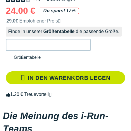
24.00 €
Du sparst 17%
Unverbindliche Preisempfehlung der Marke
29.0€
Empfohlener Preis
Finde in unserer
Größentabelle
die passende Größe.
Größentabelle
IN DEN WARENKORB LEGEN
1.20 € Treuevorteil
Die Meinung des i-Run-
Teams