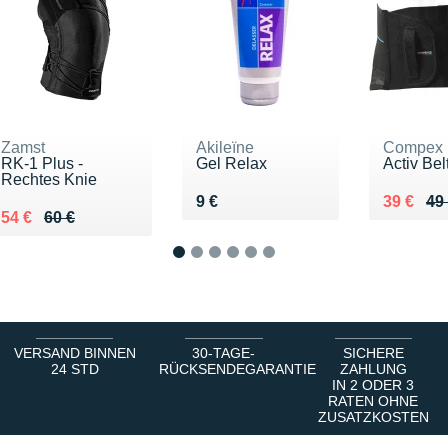
Zamst
Akileïne
Compex
RK-1 Plus -
Gel Relax
Activ Bel
Rechtes Knie
Vendu 9 €
Au lieu 
Vendu 3
9 €
39 €
49
Au lieu de 60 €
Vendu 54 €
54 €
60 €
1
2
3
4
5
6
VERSAND BINNEN
30-TAGE-
SICHERE
24 STD
RÜCKSENDEGARANTIE
ZAHLUNG
IN 2 ODER 3
RATEN OHNE
ZUSATZKOSTEN