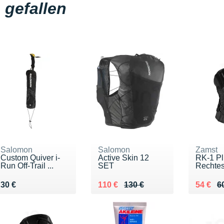
gefallen
Salomon
Salomon
Zamst
Custom Quiver i-
Active Skin 12
RK-1 Pl
Run Off-Trail ...
SET
Rechtes
Vendu 30 €
Au lieu de 130 €
Vendu 110 €
Au lieu
Vendu 
30 €
110 €
130 €
54 €
6