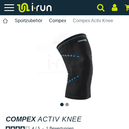
Sportzubehör
Compex
Compex Activ Knee
1
2
COMPEX
ACTIV KNEE
4
/
5
-
1
Bewertungen