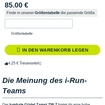
85.00 €
Finde in unserer
Größentabelle
die passende Größe.
Größentabelle
IN DEN WARENKORB LEGEN
4.25 € Treuevorteil
Die Meinung des i-Run-
Teams
Der
lumbale Gürtel Zamst ZW-7
bietet dir eine hohe