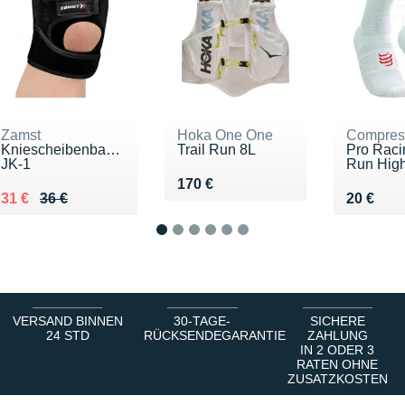
Zamst
Hoka One One
Compres
Kniescheibenbandage
Trail Run 8L
Pro Raci
JK-1
Run Hig
Vendu 170 €
170 €
Au lieu de 36 €
Vendu 31 €
Vendu 2
31 €
36 €
20 €
1
2
3
4
5
6
VERSAND BINNEN
30-TAGE-
SICHERE
24 STD
RÜCKSENDEGARANTIE
ZAHLUNG
IN 2 ODER 3
RATEN OHNE
ZUSATZKOSTEN