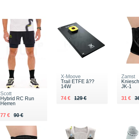
X-Moove
Zamst
Trail ETFE â??
Kniesc
14W
JK-1
Scott
Au lieu de 129 €
Vendu 74 €
Au lieu
Vendu 
74 €
129 €
31 €
3
Hybrid RC Run
Herren
Au lieu de 90 €
Vendu 77 €
77 €
90 €