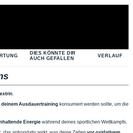
DIES KÖNNTE DIR
RTUNG
VERLAUF
AUCH GEFALLEN
ms
extrin
.
r deinem Ausdauertraining
konsumiert werden sollte, um die
nhaltende Energie
während deines sportlichen Wettkampfs.
,
das antioxidativ wirkt, was deine Zellen
vor oxidativem