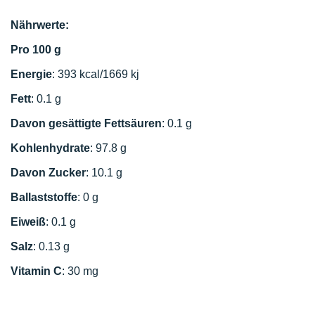
Nährwerte:
Pro 100 g
Energie
: 393 kcal/1669 kj
Fett
: 0.1 g
Davon gesättigte Fettsäuren
: 0.1 g
Kohlenhydrate
: 97.8 g
Davon Zucker
: 10.1 g
Ballaststoffe
: 0 g
Eiweiß
: 0.1 g
Salz
: 0.13 g
Vitamin C
: 30 mg