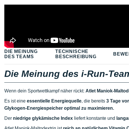
DIE MEINUNG
TECHNISCHE
BEWE
DES TEAMS
BESCHREIBUNG
Die Meinung des i-Run-Tea
Wenn dein Sportwettkampf näher rückt:
Atlet Maniok-Maltod
Es ist eine
essentielle Energiequelle
, die bereits
3 Tage vo
Glykogen-Energiespeicher optimal zu maximieren.
Der
niedrige glykämische Index
liefert konstante und
langa
Atlet Maniok-Maltodextrin ist
reich an natürlichem Vitamin C