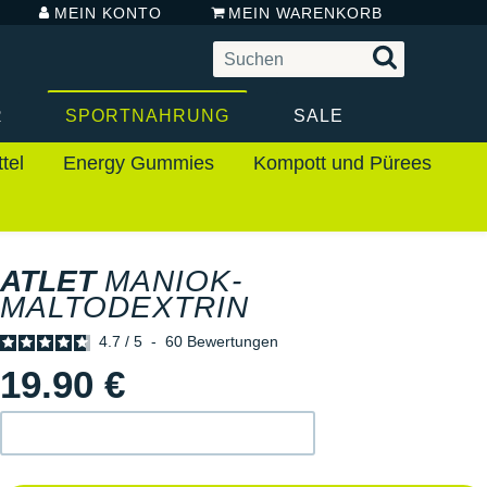
MEIN KONTO
MEIN WARENKORB
R
SPORTNAHRUNG
SALE
tel
Energy Gummies
Kompott und Pürees
ATLET
MANIOK-
MALTODEXTRIN
4.7
/
5
-
60
Bewertungen
19.90 €