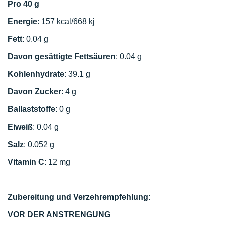
Pro 40 g
Energie
: 157 kcal/668 kj
Fett
: 0.04 g
Davon gesättigte Fettsäuren
: 0.04 g
Kohlenhydrate
: 39.1 g
Davon Zucker
: 4 g
Ballaststoffe
: 0 g
Eiweiß
: 0.04 g
Salz
: 0.052 g
Vitamin C
: 12 mg
Zubereitung und Verzehrempfehlung:
VOR DER ANSTRENGUNG