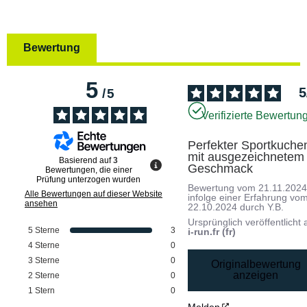
Bewertung
5
5
/
5
Verifizierte Bewertun
Perfekter Sportkuchen
mit ausgezeichnetem 
Basierend auf
3
Geschmack
Bewertungen, die einer
Prüfung unterzogen wurden
Bewertung vom
21.11.202
Alle Bewertungen auf dieser Website
infolge einer Erfahrung vo
ansehen
22.10.2024
durch
Y.B.
Ursprünglich veröffentlicht 
5
Sterne
3
i-run.fr (fr)
4
Sterne
0
3
Sterne
0
Originalbewertung
anzeigen
2
Sterne
0
1
Stern
0
Melden