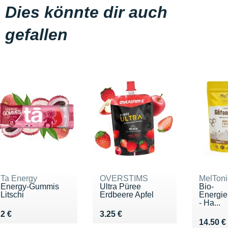
Dies könnte dir auch
gefallen
Ta Energy
OVERSTIMS
MelToni
Energy-Gummis
Ultra Püree
Bio-
Litschi
Erdbeere Apfel
Energi
- Ha...
Vendu 2 €
Vendu 3.25 €
2 €
3.25 €
Vendu 1
14.50 €