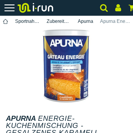
Sportnahrung
Zubereitung
Apurna
Apurna Energie-Kuchenmischung - Gesalzenes Karamell
APURNA
ENERGIE-
KUCHENMISCHUNG -
GESALZENES KARAMELL