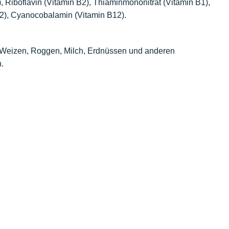
), Riboflavin (Vitamin B2), Thiaminmononitrat (Vitamin B1),
 D2), Cyanocobalamin (Vitamin B12).
 Weizen, Roggen, Milch, Erdnüssen und anderen
.