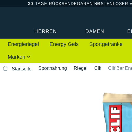
30-TAGE-RÜCKSENDEGARANTIE
KOSTENLOSER 
HERREN
DAMEN
E
Energieriegel
Energy Gels
Sportgetränke
Marken
Sportnahrung
Riegel
Clif
Clif Bar E
Startseite