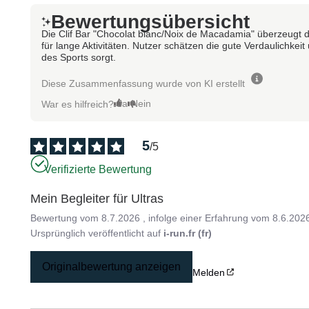
Bewertungsübersicht
Die Clif Bar "Chocolat blanc/Noix de Macadamia" überzeugt 
für lange Aktivitäten. Nutzer schätzen die gute Verdaulichkei
des Sports sorgt.
Diese Zusammenfassung wurde von KI erstellt
Ja
Nein
War es hilfreich?
5
/
5
Verifizierte Bewertung
Mein Begleiter für Ultras
Bewertung vom
8.7.2026
, infolge einer Erfahrung vom
8.6.202
Ursprünglich veröffentlicht auf
i-run.fr (fr)
Originalbewertung anzeigen
Melden