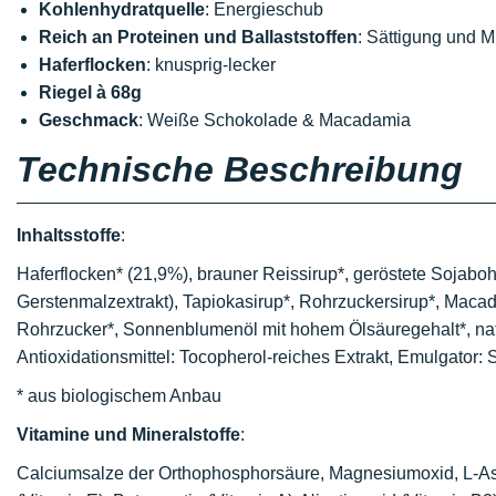
Kohlenhydratquelle
: Energieschub
Reich an Proteinen und Ballaststoffen
: Sättigung und 
Haferflocken
: knusprig-lecker
Riegel à 68g
Geschmack
: Weiße Schokolade & Macadamia
Technische Beschreibung
Inhaltsstoffe
:
Haferflocken* (21,9%), brauner Reissirup*, geröstete Sojaboh
Gerstenmalzextrakt), Tapiokasirup*, Rohrzuckersirup*, Maca
Rohrzucker*, Sonnenblumenöl mit hohem Ölsäuregehalt*, nat
Antioxidationsmittel: Tocopherol-reiches Extrakt, Emulgator: S
* aus biologischem Anbau
Vitamine und Mineralstoffe
:
Calciumsalze der Orthophosphorsäure, Magnesiumoxid, L-Asc