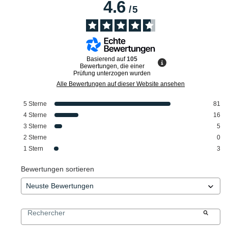
4.6
/
5
Basierend auf
105
Bewertungen, die einer
Prüfung unterzogen wurden
Alle Bewertungen auf dieser Website ansehen
5
Sterne
81
4
Sterne
16
3
Sterne
5
2
Sterne
0
1
Stern
3
Bewertungen sortieren