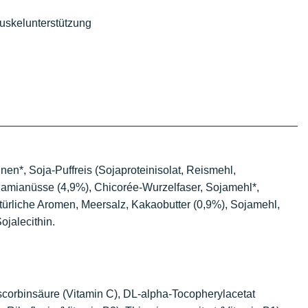
Muskelunterstützung
nen*, Soja-Puffreis (Sojaproteinisolat, Reismehl,
damianüsse (4,9%), Chicorée-Wurzelfaser, Sojamehl*,
ürliche Aromen, Meersalz, Kakaobutter (0,9%), Sojamehl,
ojalecithin.
orbinsäure (Vitamin C), DL-alpha-Tocopherylacetat