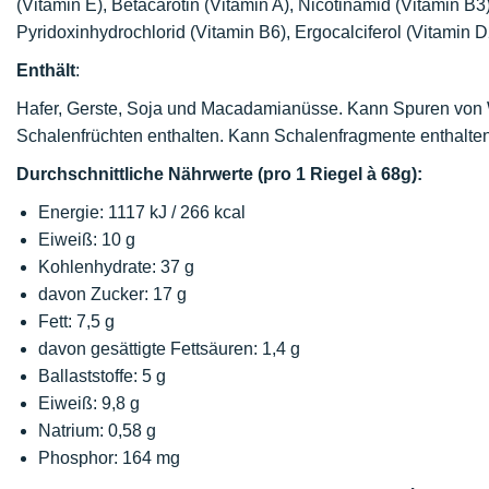
(Vitamin E), Betacarotin (Vitamin A), Nicotinamid (Vitamin B3
Pyridoxinhydrochlorid (Vitamin B6), Ergocalciferol (Vitamin
Enthält
:
Hafer, Gerste, Soja und Macadamianüsse. Kann Spuren von
Schalenfrüchten enthalten. Kann Schalenfragmente enthalten
Durchschnittliche Nährwerte (pro 1 Riegel à 68g):
Energie: 1117 kJ / 266 kcal
Eiweiß: 10 g
Kohlenhydrate: 37 g
davon Zucker: 17 g
Fett: 7,5 g
davon gesättigte Fettsäuren: 1,4 g
Ballaststoffe: 5 g
Eiweiß: 9,8 g
Natrium: 0,58 g
Phosphor: 164 mg