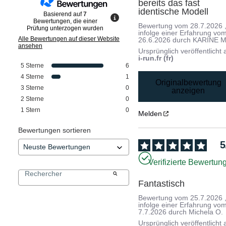
bereits das fast 
identische Modell
Basierend auf
7
Bewertungen, die einer
Bewertung vom
28.7.2026
Prüfung unterzogen wurden
infolge einer Erfahrung vo
Alle Bewertungen auf dieser Website
26.6.2026
durch
KARINE M
ansehen
Ursprünglich veröffentlicht 
i-run.fr (fr)
5
Sterne
6
4
Sterne
1
Originalbewertung
3
Sterne
0
anzeigen
2
Sterne
0
1
Stern
0
Melden
Bewertungen sortieren
5
Verifizierte Bewertun
Fantastisch
Bewertung vom
25.7.2026
infolge einer Erfahrung vo
7.7.2026
durch
Michela O.
Ursprünglich veröffentlicht 