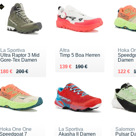
La Sportiva
Altra
Hoka O
Ultra Raptor 3 Mid
Timp 5 Boa Herren
Speedgo
Gore-Tex Damen
Damen
Au lieu de 190 €
Vendu 139 €
139 €
190 €
Au lieu de 200 €
Vendu 180 €
Au lieu 
Vendu 1
180 €
200 €
122 €
1
Hoka One One
La Sportiva
Salomon
Speedgoat 7
Akasha II Damen
Pulsar D