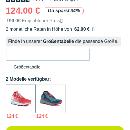
124.00 €
Du sparst 34%
Unverbindliche Preisempfehlung der Marke
190.0€
Empfohlener Preis
2 monatliche Raten in Höhe von
62.00 €
Ohne Zusatzkosten
Finde in unserer
Größentabelle
die passende Größe.
Größentabelle
2 Modelle verfügbar:
124 €
124 €