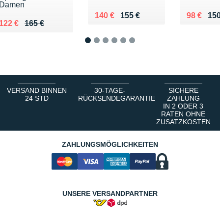
Damen
Au lieu de 155 €
Vendu 140 €
Au lieu d
Vendu 98
140 €
155 €
98 €
150
Au lieu de 165 €
Vendu 122 €
122 €
165 €
1
2
3
4
5
6
VERSAND BINNEN
30-TAGE-
SICHERE
24 STD
RÜCKSENDEGARANTIE
ZAHLUNG
IN 2 ODER 3
RATEN OHNE
ZUSATZKOSTEN
ZAHLUNGSMÖGLICHKEITEN
UNSERE VERSANDPARTNER