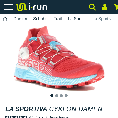
Damen
Schuhe
Trail
La Sportiva
La Sportiva Cyklon Damen
1
2
3
4
LA SPORTIVA
CYKLON DAMEN
4.9
/
5
-
7
Bewertungen