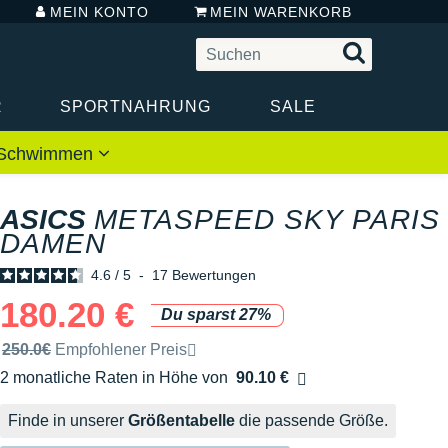
MEIN KONTO
MEIN WARENKORB
R
SPORTNAHRUNG
SALE
 / Schwimmen
ASICS
METASPEED SKY PARIS
DAMEN
4.6
/
5
-
17
Bewertungen
180.20 €
Du sparst 27%
Unverbindliche Preisempfehlung der Marke
250.0€
Empfohlener Preis
2 monatliche Raten in Höhe von
90.10 €
Ohne Zusatzkosten
Finde in unserer
Größentabelle
die passende Größe.