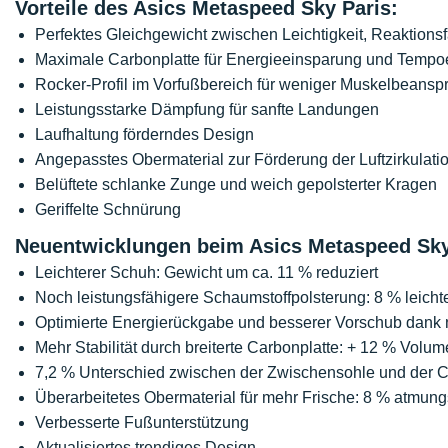
Vorteile des Asics Metaspeed Sky Paris:
Perfektes Gleichgewicht zwischen Leichtigkeit, Reaktions
Maximale Carbonplatte für Energieeinsparung und Tempoe
Rocker-Profil im Vorfußbereich für weniger Muskelbeansp
Leistungsstarke Dämpfung für sanfte Landungen
Laufhaltung förderndes Design
Angepasstes Obermaterial zur Förderung der Luftzirkula
Belüftete schlanke Zunge und weich gepolsterter Kragen
Geriffelte Schnürung
Neuentwicklungen beim Asics Metaspeed Sky
Leichterer Schuh: Gewicht um ca. 11 % reduziert
Noch leistungsfähigere Schaumstoffpolsterung: 8 % leich
Optimierte Energierückgabe und besserer Vorschub dank 
Mehr Stabilität durch breiterte Carbonplatte: + 12 % Volu
7,2 % Unterschied zwischen der Zwischensohle und der 
Überarbeitetes Obermaterial für mehr Frische: 8 % atmung
Verbesserte Fußunterstützung
Aktualisiertes trendiges Design