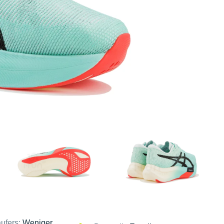
ufers:
Weniger