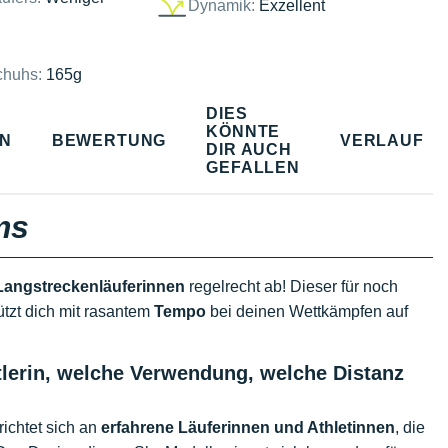
Dynamik:
Exzellent
chuhs:
165g
DIES
KÖNNTE
EN
BEWERTUNG
VERLAUF
DIR AUCH
GEFALLEN
ms
Langstreckenläuferinnen
regelrecht ab! Dieser für noch
ützt dich mit rasantem
Tempo
bei deinen Wettkämpfen auf
tlerin, welche Verwendung, welche Distanz
richtet sich an
erfahrene Läuferinnen und Athletinnen
, die