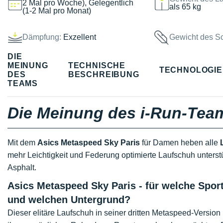
2 Mal pro Woche), Gelegentlich
als 65 kg
(1-2 Mal pro Monat)
Dämpfung:
Exzellent
Gewicht des S
DIE
MEINUNG
TECHNISCHE
TECHNOLOGI
DES
BESCHREIBUNG
TEAMS
Die Meinung des i-Run-Tea
Mit dem
Asics Metaspeed Sky Paris
für Damen heben alle
mehr Leichtigkeit und Federung optimierte Laufschuh unterst
Asphalt.
Asics Metaspeed Sky Paris - für welche Spor
und welchen Untergrund?
Dieser elitäre Laufschuh in seiner dritten Metaspeed-Version 