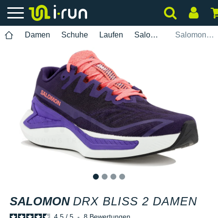
Damen
Schuhe
Laufen
Salomon
Salomon DRX Bliss 2 Damen
1
2
3
4
SALOMON
DRX BLISS 2 DAMEN
4.5
/
5
-
8
Bewertungen