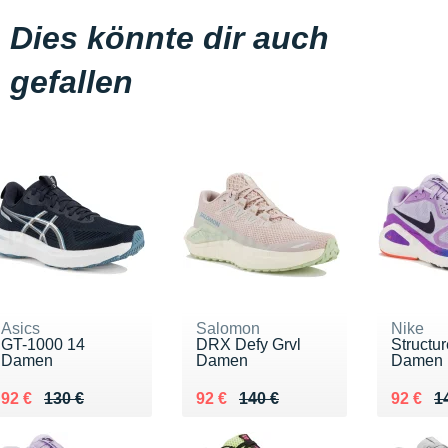
Dies könnte dir auch
gefallen
Asics
Salomon
Nike
GT-1000 14
DRX Defy Grvl
Structu
Damen
Damen
Damen
Au lieu de 130 €
Vendu 92 €
Au lieu de 140 €
Vendu 92 €
Au lieu
Vendu 
92 €
130 €
92 €
140 €
92 €
1