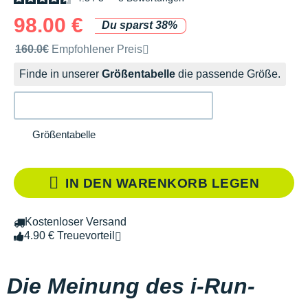
98.00 €
Du sparst 38%
Unverbindliche Preisempfehlung der Marke
160.0€
Empfohlener Preis
Finde in unserer
Größentabelle
die passende Größe.
Größentabelle
IN DEN WARENKORB LEGEN
Kostenloser Versand
4.90 € Treuevorteil
Die Meinung des i-Run-