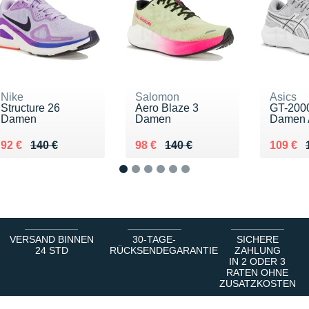
Nike
Salomon
Asics
Structure 26
Aero Blaze 3
GT-200
Damen
Damen
Damen
Au lieu de 140 €
Vendu 92 €
Au lieu de 140 €
Vendu 98 €
Au lieu
Vendu 
92 €
140 €
98 €
140 €
109 €
1
2
3
4
5
6
VERSAND BINNEN
30-TAGE-
SICHERE
24 STD
RÜCKSENDEGARANTIE
ZAHLUNG
IN 2 ODER 3
RATEN OHNE
ZUSATZKOSTEN