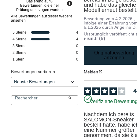
Basierend auf
8
und habe das gleiche 
Bewertungen, die einer
Modell erneut bestellt
Prüfung unterzogen wurden
Alle Bewertungen auf dieser Website
Bewertung vom
4.2.2026
,
ansehen
infolge einer Erfahrung vo
6.1.2026
durch
Angeline D.
5
Sterne
4
Ursprünglich veröffentlicht 
i-run.fr (fr)
4
Sterne
4
3
Sterne
0
Originalbewertung
2
Sterne
0
anzeigen
1
Stern
0
Bewertungen sortieren
Melden
4
Verifizierte Bewertun
Nachdem ich bereits 
SALOMON-Sneaker 
bestellt hatte, habe ich
eine Nummer größer 
genommen, da sie klei