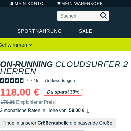
MEIN KONTO
MEIN WARENKORB
R
SPORTNAHRUNG
SALE
 / Schwimmen
ON-RUNNING
CLOUDSURFER 2
HERREN
4.7
/
5
-
75
Bewertungen
118.00 €
Du sparst 30%
Unverbindliche Preisempfehlung der Marke
170.0€
Empfohlener Preis
2 monatliche Raten in Höhe von
59.00 €
Ohne Zusatzkosten
Finde in unserer
Größentabelle
die passende Größe.