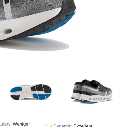
ufers:
Weniger
Dynamik:
Exzellent