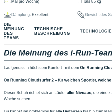
Mal pro Woche)
als 85 kg
Dämpfung:
Exzellent
Gewicht des S
DIE
MEINUNG
TECHNISCHE
TECHNOLOGI
DES
BESCHREIBUNG
TEAMS
Die Meinung des i-Run-Tea
Laufgenuss in höchstem Komfort - mit dem
On Running Clou
On Running Cloudsurfer 2 – für welchen Sportler, welc
Dieser Schuh richtet sich an Läufer
aller Niveaus,
die eine zu
Woche suchen.
Du kannst ihn problemlos für
alle Distanzen
bis hin zum Mar