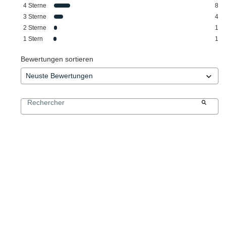
4
Sterne
8
3
Sterne
4
2
Sterne
1
1
Stern
1
Bewertungen sortieren