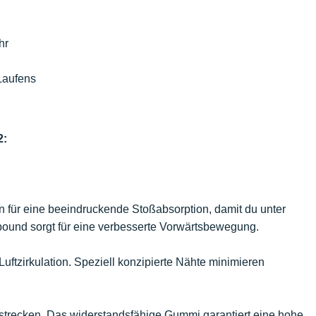
hr
Laufens
2:
n für eine beeindruckende Stoßabsorption, damit du unter
ound sorgt für eine verbesserte Vorwärtsbewegung.
uftzirkulation. Speziell konzipierte Nähte minimieren
gsstrecken. Das widerstandsfähige Gummi garantiert eine hohe