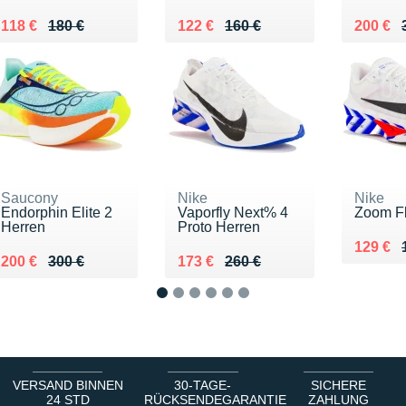
Au lieu de 180 €
Vendu 118 €
Au lieu de 160 €
Vendu 122 €
Au lieu
Vendu 
118 €
180 €
122 €
160 €
200 €
Saucony
Nike
Nike
Endorphin Elite 2
Vaporfly Next% 4
Zoom Fl
Herren
Proto Herren
Au lieu
Vendu 
129 €
Au lieu de 300 €
Vendu 200 €
Au lieu de 260 €
Vendu 173 €
200 €
300 €
173 €
260 €
1
2
3
4
5
6
VERSAND BINNEN
30-TAGE-
SICHERE
24 STD
RÜCKSENDEGARANTIE
ZAHLUNG