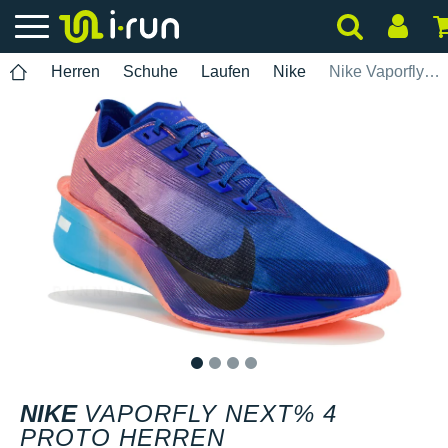
Herren
Schuhe
Laufen
Nike
Nike Vaporfly Next% 4 Proto Herren
1
2
3
4
NIKE
VAPORFLY NEXT% 4
PROTO HERREN