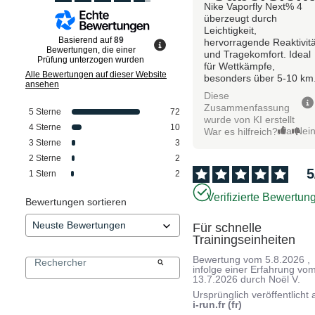
Nike Vaporfly Next% 4
überzeugt durch
Leichtigkeit,
Basierend auf
89
hervorragende Reaktivitä
Bewertungen, die einer
und Tragekomfort. Ideal
Prüfung unterzogen wurden
für Wettkämpfe,
Alle Bewertungen auf dieser Website
besonders über 5-10 km
ansehen
Diese
Zusammenfassung
5
Sterne
72
wurde von KI erstellt
4
Sterne
10
Ja
Nei
War es hilfreich?
3
Sterne
3
2
Sterne
2
5
1
Stern
2
Verifizierte Bewertun
Bewertungen sortieren
Für schnelle 
Trainingseinheiten
Bewertung vom
5.8.2026
,
infolge einer Erfahrung vo
13.7.2026
durch
Noël V.
Ursprünglich veröffentlicht 
i-run.fr (fr)