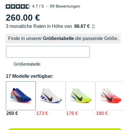
4.7
/
5
-
89
Bewertungen
260.00 €
3 monatliche Raten in Höhe von
86.67 €
Ohne Zusatzkosten
Finde in unserer
Größentabelle
die passende Größe.
Größentabelle
17 Modelle verfügbar:
260 €
173 €
176 €
180 €
1