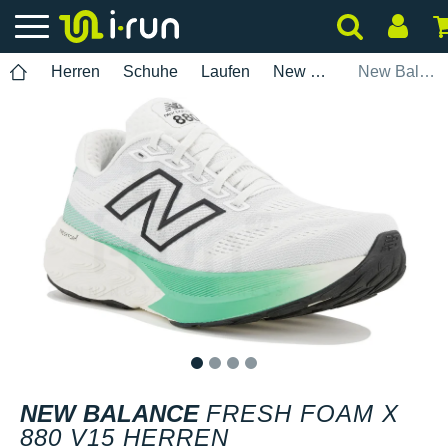
Herren
Schuhe
Laufen
New Balance
New Balance Fresh Foam X 880 V15 Herren
1
2
3
4
NEW BALANCE
FRESH FOAM X
880 V15 HERREN