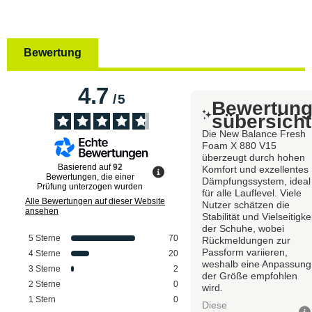
Bewertung
4.7
/
5
Bewertun
sübersicht
Die New Balance Fresh
Foam X 880 V15
überzeugt durch hohen
Basierend auf
92
Komfort und exzellentes
Bewertungen, die einer
Dämpfungssystem, ideal
Prüfung unterzogen wurden
für alle Lauflevel. Viele
Alle Bewertungen auf dieser Website
Nutzer schätzen die
ansehen
Stabilität und Vielseitigke
der Schuhe, wobei
5
Sterne
70
Rückmeldungen zur
Passform variieren,
4
Sterne
20
weshalb eine Anpassung
3
Sterne
2
der Größe empfohlen
2
Sterne
0
wird.
1
Stern
0
Diese