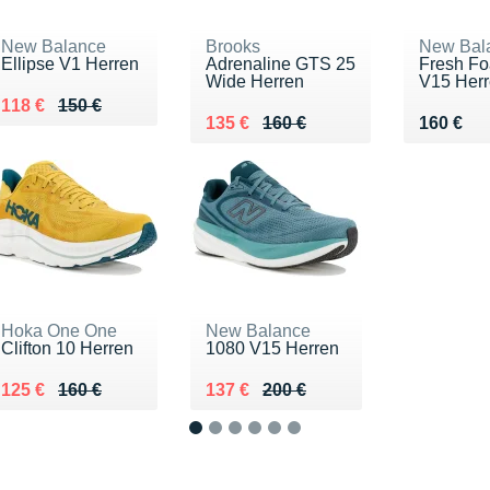
New Balance
Brooks
New Bal
Ellipse V1 Herren
Adrenaline GTS 25
Fresh F
Wide Herren
V15 Her
Au lieu de 150 €
Vendu 118 €
118 €
150 €
Au lieu de 160 €
Vendu 135 €
Vendu 1
135 €
160 €
160 €
Hoka One One
New Balance
Clifton 10 Herren
1080 V15 Herren
Au lieu de 160 €
Vendu 125 €
Au lieu de 200 €
Vendu 137 €
125 €
160 €
137 €
200 €
1
2
3
4
5
6