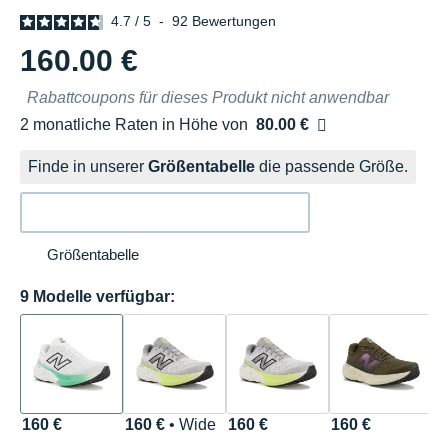
4.7
/
5
-
92
Bewertungen
160.00 €
Rabattcoupons für dieses Produkt nicht anwendbar
2 monatliche Raten in Höhe von
80.00 €
Ohne Zusatzkosten
Finde in unserer
Größentabelle
die passende Größe.
Größentabelle
9 Modelle verfügbar:
160 €
160 €
• Wide
160 €
160 €
1