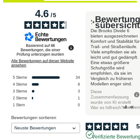
4.6
/
5
Bewertun
sübersicht
Die Brooks Divide 6
bieten ausgezeichneten
Komfort und Stabilität für
Basierend auf
46
Trail- und Straßenläufe.
Bewertungen, die einer
Viele empfinden sie als
Prüfung unterzogen wurden
leicht und gut gedämpft.
Alle Bewertungen auf dieser Website
Eine etwas größere
ansehen
Schuhgröße wird
empfohlen, da sie im
5
Sterne
34
Vergleich zu früheren
Modellen enger sind.
4
Sterne
8
Diese
3
Sterne
3
Zusammenfassung
2
Sterne
1
wurde von KI erstellt
1
Stern
0
Ja
Nei
War es hilfreich?
Bewertungen sortieren
5
Verifizierte Bewertun