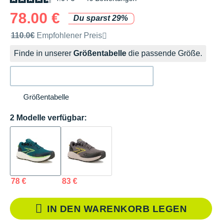
78.00 €
Du sparst 29%
Unverbindliche Preisempfehlung der Marke
110.0€
Empfohlener Preis
Finde in unserer
Größentabelle
die passende Größe.
Größentabelle
2 Modelle verfügbar:
78 €
83 €
IN DEN WARENKORB LEGEN