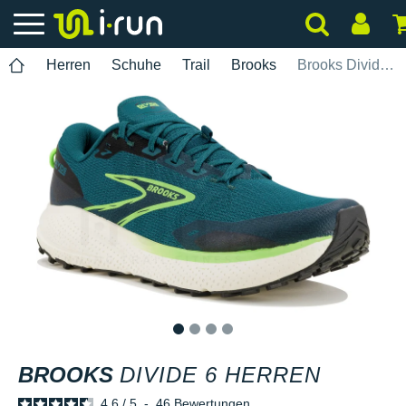
Herren
Schuhe
Trail
Brooks
Brooks Divide 6 Herren
1
2
3
4
BROOKS
DIVIDE 6 HERREN
4.6
/
5
-
46
Bewertungen