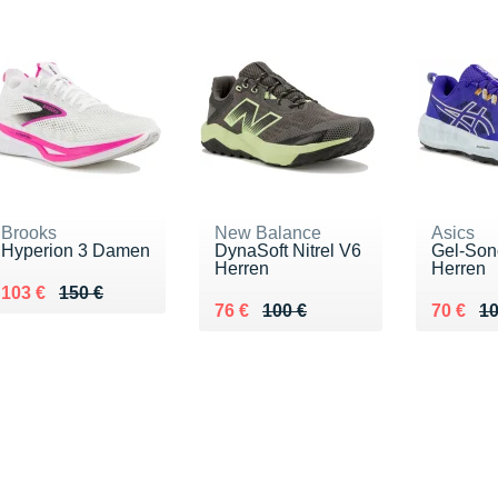
Brooks
New Balance
Asics
Hyperion 3 Damen
DynaSoft Nitrel V6
Gel-So
Herren
Herren
Au lieu de 150 €
Vendu 103 €
103 €
150 €
Au lieu de 100 €
Vendu 76 €
Au lieu 
Vendu 7
76 €
100 €
70 €
10