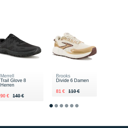
Merrell
Brooks
Trail Glove 8
Divide 6 Damen
Herren
Au lieu de 110 €
Vendu 81 €
81 €
110 €
Au lieu de 140 €
Vendu 90 €
90 €
140 €
1
2
3
4
5
6