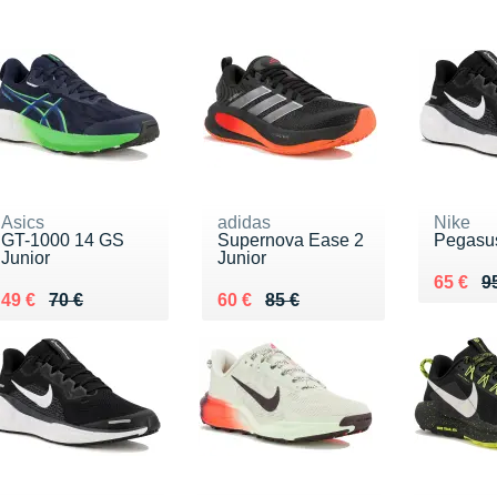
Asics
adidas
Nike
GT-1000 14 GS
Supernova Ease 2
Pegasus
Junior
Junior
Au lieu
Vendu 
65 €
9
Au lieu de 70 €
Vendu 49 €
Au lieu de 85 €
Vendu 60 €
49 €
70 €
60 €
85 €