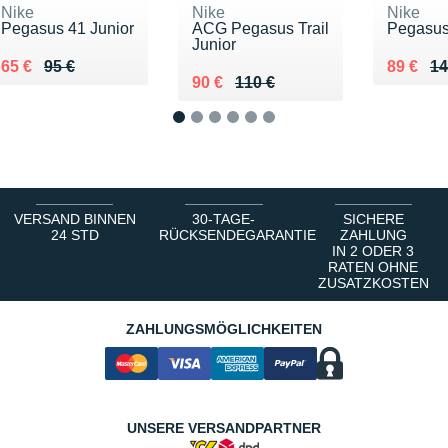
Nike
Nike
Nike
Pegasus 41 Junior
ACG Pegasus Trail
Pegasus 
Junior
Au lieu de 95 €
Vendu 65 €
Au lieu 
Vendu 8
65 €
95 €
89 €
14
Au lieu de 110 €
Vendu 90 €
90 €
110 €
1
2
3
4
5
6
VERSAND BINNEN
30-TAGE-
SICHERE
24 STD
RÜCKSENDEGARANTIE
ZAHLUNG
IN 2 ODER 3
RATEN OHNE
ZUSATZKOSTEN
ZAHLUNGSMÖGLICHKEITEN
UNSERE VERSANDPARTNER