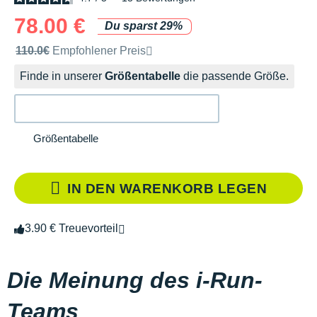
78.00 €
Du sparst 29%
Unverbindliche Preisempfehlung der Marke
110.0€
Empfohlener Preis
Finde in unserer
Größentabelle
die passende Größe.
Größentabelle
IN DEN WARENKORB LEGEN
3.90 € Treuevorteil
Die Meinung des i-Run-
Teams