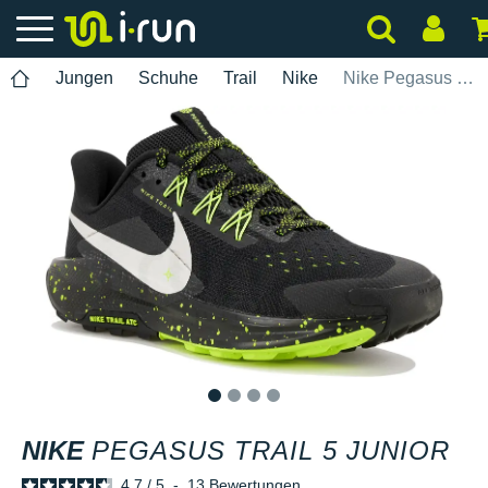
Jungen
Schuhe
Trail
Nike
Nike Pegasus Trail 5 Junior
1
2
3
4
NIKE
PEGASUS TRAIL 5 JUNIOR
4.7
/
5
-
13
Bewertungen