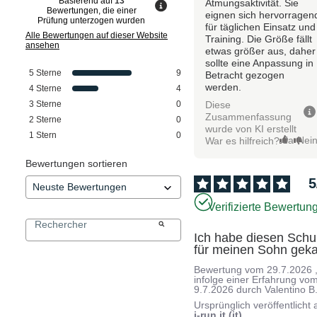
Basierend auf
13
Atmungsaktivität. Sie
Bewertungen, die einer
eignen sich hervorragen
Prüfung unterzogen wurden
für täglichen Einsatz und
Alle Bewertungen auf dieser Website
Training. Die Größe fällt
ansehen
etwas größer aus, daher
sollte eine Anpassung in
5
Sterne
9
Betracht gezogen
werden.
4
Sterne
4
Diese
3
Sterne
0
Zusammenfassung
2
Sterne
0
wurde von KI erstellt
1
Stern
0
Ja
Nei
War es hilfreich?
Bewertungen sortieren
5
Verifizierte Bewertun
Ich habe diesen Schu
für meinen Sohn geka
Bewertung vom
29.7.2026
infolge einer Erfahrung vo
9.7.2026
durch
Valentino B
Ursprünglich veröffentlicht 
i-run.it (it)