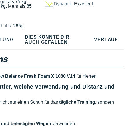
ger als 75 kg,
Dynamik:
Exzellent
 kg, Mehr als 85
chuhs:
265g
DIES KÖNNTE DIR
TUNG
VERLAUF
AUCH GEFALLEN
ms
w Balance Fresh Foam X 1080 V14
für Herren.
rtler, welche Verwendung und Distanz und
nicht nur einen Schuh für das
tägliche Training,
sondern
 und befestigten Wegen
verwenden.