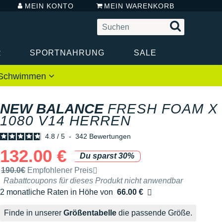
MEIN KONTO
MEIN WARENKORB
R
SPORTNAHRUNG
SALE
 / Schwimmen
NEW BALANCE
FRESH FOAM X
1080 V14 HERREN
4.8
/
5
-
342
Bewertungen
132.00 €
Du sparst 30%
Unverbindliche Preisempfehlung der Marke
190.0€
Empfohlener Preis
Rabattcoupons für dieses Produkt nicht anwendbar
2 monatliche Raten in Höhe von
66.00 €
Ohne Zusatzkosten
Finde in unserer
Größentabelle
die passende Größe.