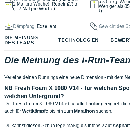
als 65 kg, Weni
2 Mal pro Woche), Regelmäßig
Weniger als 85
(1-2 Mal pro Woche)
kg
Dämpfung:
Exzellent
Gewicht des S
DIE MEINUNG
TECHNOLOGIEN
BEWER
DES TEAMS
Die Meinung des i-Run-Tea
Verleihe deinen Runnings eine neue Dimension - mit dem
Ne
NB Fresh Foam X 1080 V14 - für welchen Spo
welchen Untergrund?
Der Fresh Foam X 1080 V14 ist für
alle Läufer
geeignet, die 
auch für
Wettkämpfe
bis hin zum
Marathon
suchen.
Du kannst diesen Schuh regelmäßig bis intensiv auf
Asphalt