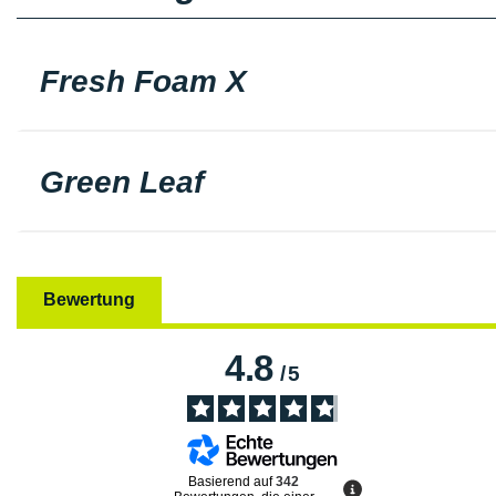
Fresh Foam X
Green Leaf
Bewertung
4.8
/
5
Basierend auf
342