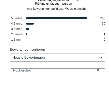
Bewertungen, die einer
Prüfung unterzogen wurden
Alle Bewertungen auf dieser Website ansehen
5
Sterne
293
4
Sterne
36
3
Sterne
12
2
Sterne
1
1
Stern
0
Bewertungen sortieren