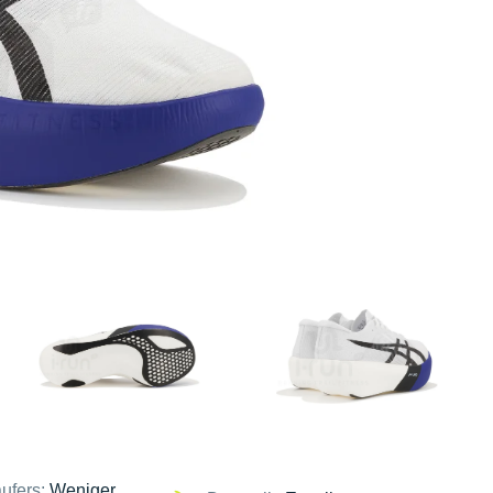
ufers:
Weniger