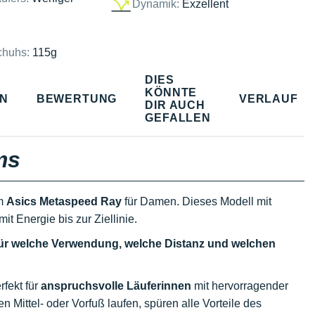
Dynamik:
Exzellent
chuhs:
115g
DIES
KÖNNTE
EN
BEWERTUNG
VERLAUF
DIR AUCH
GEFALLEN
ms
m
Asics Metaspeed Ray
für Damen. Dieses Modell mit
it Energie bis zur Ziellinie.
für welche Verwendung, welche Distanz und welchen
rfekt für
anspruchsvolle Läuferinnen
mit hervorragender
en Mittel- oder Vorfuß laufen, spüren alle Vorteile des