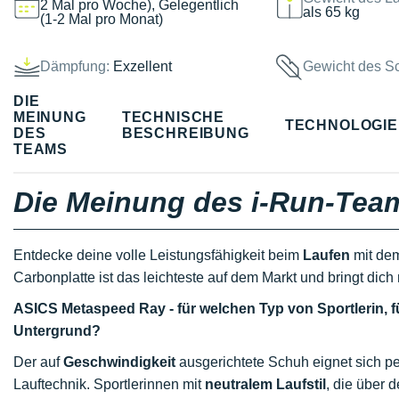
2 Mal pro Woche), Gelegentlich
als 65 kg
(1-2 Mal pro Monat)
Dämpfung:
Exzellent
Gewicht des S
DIE
MEINUNG
TECHNISCHE
TECHNOLOGI
DES
BESCHREIBUNG
TEAMS
Die Meinung des i-Run-Tea
Entdecke deine volle Leistungsfähigkeit beim
Laufen
mit de
Carbonplatte ist das leichteste auf dem Markt und bringt dich m
ASICS Metaspeed Ray - für welchen Typ von Sportlerin, 
Untergrund?
Der auf
Geschwindigkeit
ausgerichtete Schuh eignet sich pe
Lauftechnik. Sportlerinnen mit
neutralem Laufstil
, die über d