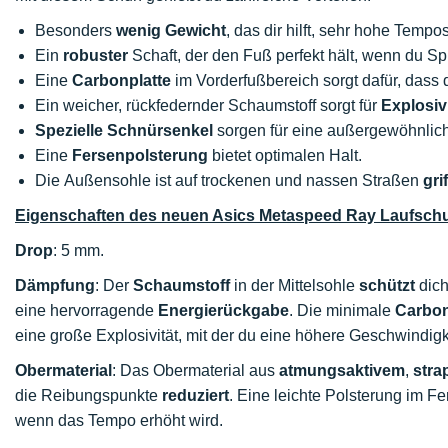
Besonders
wenig Gewicht
, das dir hilft, sehr hohe Tempo
Ein
robuster
Schaft, der den Fuß perfekt hält, wenn du Sp
Eine
Carbonplatte
im Vorderfußbereich sorgt dafür, dass
Ein weicher, rückfedernder Schaumstoff sorgt für
Explosivi
Spezielle Schnürsenkel
sorgen für eine außergewöhnli
Eine
Fersenpolsterung
bietet optimalen Halt.
Die Außensohle ist auf trockenen und nassen Straßen
gri
Eigenschaften des neuen Asics Metaspeed Ray Laufsch
Drop
: 5 mm.
Dämpfung
: Der
Schaumstoff
in der Mittelsohle
schützt
dich
eine hervorragende
Energierückgabe
. Die minimale
Carbon
eine große Explosivität, mit der du eine höhere Geschwindigk
Obermaterial
: Das Obermaterial aus
atmungsaktivem
,
stra
die Reibungspunkte
reduziert
. Eine leichte Polsterung im F
wenn das Tempo erhöht wird.