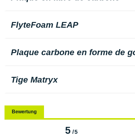
FlyteFoam LEAP
Plaque carbone en forme de g
Tige Matryx
Bewertung
5
/
5