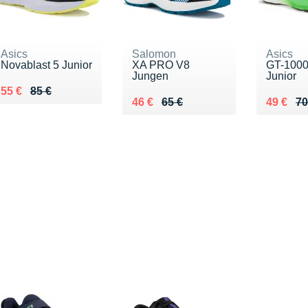
Asics
Salomon
Asics
Novablast 5 Junior
XA PRO V8
GT-1000
Jungen
Junior
Au lieu de 85 €
Vendu 55 €
55 €
85 €
Au lieu de 65 €
Vendu 46 €
Au lieu 
Vendu 4
46 €
65 €
49 €
70