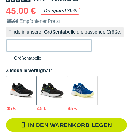
45.00 €
Du sparst 30%
Unverbindliche Preisempfehlung der Marke
65.0€
Empfohlener Preis
Finde in unserer
Größentabelle
die passende Größe.
Größentabelle
3 Modelle verfügbar:
45 €
45 €
45 €
IN DEN WARENKORB LEGEN