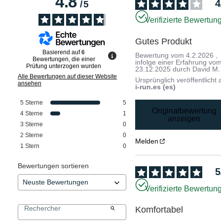
4.8
4
/
5
Verifizierte Bewertun
Gutes Produkt
Basierend auf
6
Bewertung vom
4.2.2026
,
Bewertungen, die einer
infolge einer Erfahrung vo
Prüfung unterzogen wurden
23.12.2025
durch
David M.
Alle Bewertungen auf dieser Website
Ursprünglich veröffentlicht 
ansehen
i-run.es (es)
5
Sterne
5
Originalbewertung
4
Sterne
1
anzeigen
3
Sterne
0
2
Sterne
0
Melden
1
Stern
0
Bewertungen sortieren
5
Verifizierte Bewertun
Komfortabel