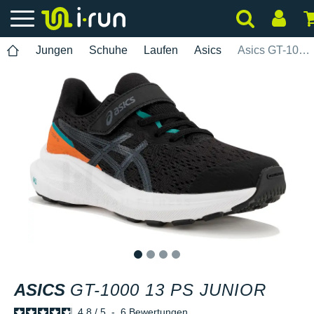
Jungen
Schuhe
Laufen
Asics
Asics GT-1000 13 PS Junior
1
2
3
4
ASICS
GT-1000 13 PS JUNIOR
4.8
/
5
-
6
Bewertungen