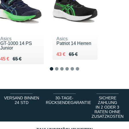
Asics
Asics
GT-1000 14 PS
Patriot 14 Herren
Junior
Au lieu de 65 €
Vendu 43 €
43 €
65 €
Au lieu de 65 €
Vendu 45 €
45 €
65 €
1
2
3
4
5
6
VERSAND BINNEN
30-TAGE-
SICHERE
24 STD
RÜCKSENDEGARANTIE
ZAHLUNG
IN 2 ODER 3
RATEN OHNE
ZUSATZKOSTEN