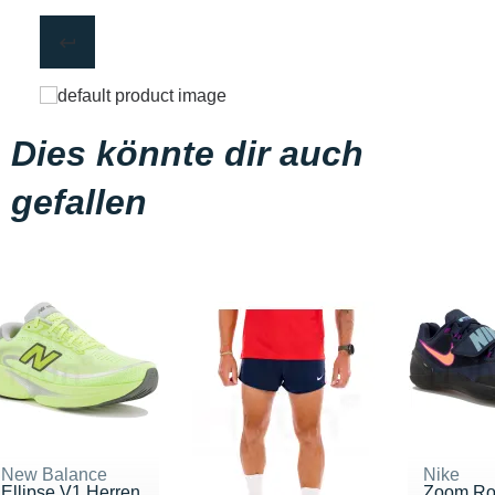
Dies könnte dir auch
gefallen
New Balance
Nike
Ellipse V1 Herren
Zoom Rot