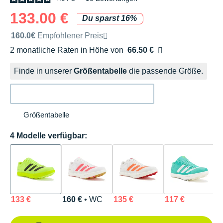
133.00 €
Du sparst 16%
Unverbindliche Preisempfehlung der Marke
160.0€
Empfohlener Preis
2 monatliche Raten in Höhe von
66.50 €
Ohne Zusatzkosten
Finde in unserer
Größentabelle
die passende Größe.
Größentabelle
4 Modelle verfügbar:
133 €
160 €
• WC
135 €
117 €