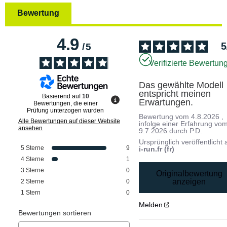
Bewertung
4.9
5
/
5
Verifizierte Bewertun
Das gewählte Modell 
entspricht meinen 
Basierend auf
10
Erwartungen.
Bewertungen, die einer
Prüfung unterzogen wurden
Bewertung vom
4.8.2026
,
Alle Bewertungen auf dieser Website
infolge einer Erfahrung vo
ansehen
9.7.2026
durch
P.D.
Ursprünglich veröffentlicht 
5
Sterne
9
i-run.fr (fr)
4
Sterne
1
3
Sterne
0
Originalbewertung
anzeigen
2
Sterne
0
1
Stern
0
Melden
Bewertungen sortieren