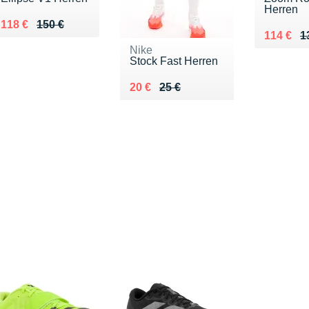
Herren
Au lieu de 150 €
Vendu 118 €
118 €
150 €
Au lieu 
Vendu 1
114 €
1
Nike
Stock Fast Herren
Au lieu de 25 €
Vendu 20 €
20 €
25 €