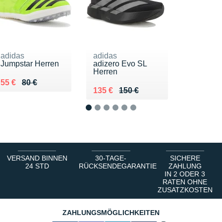
adidas
adidas
Jumpstar Herren
adizero Evo SL
Herren
Au lieu de 80 €
Vendu 55 €
55 €
80 €
Au lieu de 150 €
Vendu 135 €
135 €
150 €
1
2
3
4
5
6
VERSAND BINNEN
30-TAGE-
SICHERE
24 STD
RÜCKSENDEGARANTIE
ZAHLUNG
IN 2 ODER 3
RATEN OHNE
ZUSATZKOSTEN
ZAHLUNGSMÖGLICHKEITEN