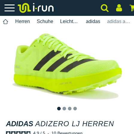
Herren
Schuhe
Leichtathletik
adidas
adidas adizero LJ Herren
1
2
3
4
ADIDAS
ADIZERO LJ HERREN
4.9
/
5
-
10
Bewertungen