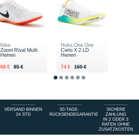
Nike
Hoka One One
Zoom Rival Multi
Cielo X 2 LD
Herren
Herren
Au lieu de 85 €
Vendu 68 €
Au lieu de 160 €
Vendu 74 €
68 €
85 €
74 €
160 €
1
2
3
4
5
6
VERSAND BINNEN
30-TAGE-
SICHERE
24 STD
RÜCKSENDEGARANTIE
ZAHLUNG
IN 2 ODER 3
RATEN OHNE
ZUSATZKOSTEN