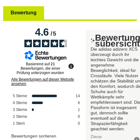
Bewertung
4.6
/
5
Bewertun
sübersicht
Die adidas adizero XCS
überzeugt durch ihr
leichtes Gewicht und die
Basierend auf
21
angenehme
Bewertungen, die einer
Beweglichkeit, ideal für
Prüfung unterzogen wurden
Crossläufe. Viele Nutzer
Alle Bewertungen auf dieser Website
schätzen die Stabilität u
ansehen
den Komfort, wodurch di
Schuhe auch für
5
Sterne
14
Wettkämpfe sehr
empfehlenswert sind. Di
4
Sterne
6
Passform ist insgesamt
3
Sterne
1
gut, dennoch sollte
2
Sterne
0
eventuell auf die
Strapazierfähigkeit
1
Stern
0
geachtet werden.
Bewertungen sortieren
Diese