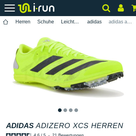
Herren
Schuhe
Leichtathletik
adidas
adidas adizero XCS Herren
1
2
3
4
ADIDAS
ADIZERO XCS HERREN
4.6
/
5
-
21
Bewertungen