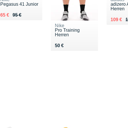
Pegasus 41 Junior
adizero 
Herren
Au lieu de 95 €
Vendu 65 €
65 €
95 €
Au lieu 
Vendu 1
109 €
1
Nike
Pro Training
Herren
Vendu 50 €
50 €