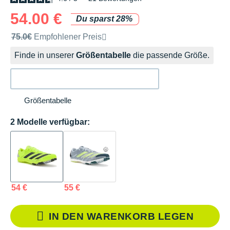
54.00 €
Du sparst 28%
Unverbindliche Preisempfehlung der Marke
75.0€
Empfohlener Preis
Finde in unserer
Größentabelle
die passende Größe.
Größentabelle
2 Modelle verfügbar:
54 €
55 €
IN DEN WARENKORB LEGEN