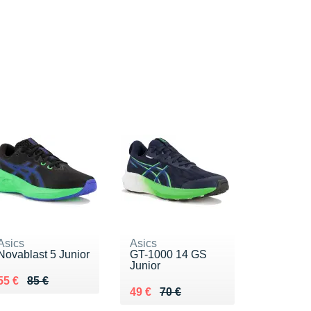
Asics
Asics
Novablast 5 Junior
GT-1000 14 GS
Junior
Au lieu de 85 €
Vendu 55 €
55 €
85 €
Au lieu de 70 €
Vendu 49 €
49 €
70 €