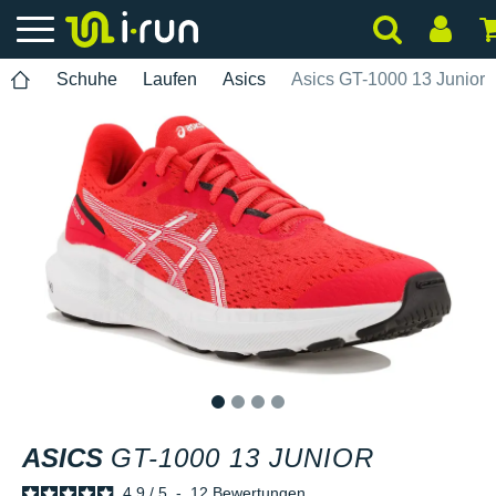
Schuhe
Laufen
Asics
Asics GT-1000 13 Junior
1
2
3
4
ASICS
GT-1000 13 JUNIOR
4.9
/
5
-
12
Bewertungen