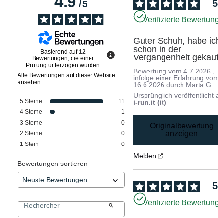
4.9
5
/
5
Verifizierte Bewertun
Guter Schuh, habe ich
schon in der 
Basierend auf
12
Vergangenheit gekauf
Bewertungen, die einer
Prüfung unterzogen wurden
Bewertung vom
4.7.2026
,
Alle Bewertungen auf dieser Website
infolge einer Erfahrung vo
ansehen
16.6.2026
durch
Marta G.
Ursprünglich veröffentlicht 
5
Sterne
11
i-run.it (it)
4
Sterne
1
3
Sterne
0
Originalbewertung
anzeigen
2
Sterne
0
1
Stern
0
Melden
Bewertungen sortieren
5
Verifizierte Bewertun