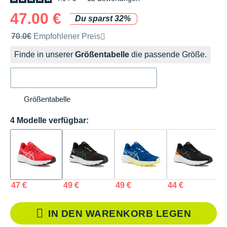
47.00 €
Du sparst 32%
Unverbindliche Preisempfehlung der Marke
70.0€
Empfohlener Preis
Finde in unserer
Größentabelle
die passende Größe.
Größentabelle
4 Modelle verfügbar:
47 €
49 €
49 €
44 €
IN DEN WARENKORB LEGEN