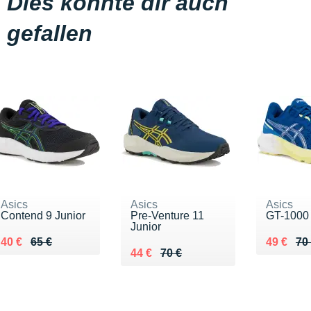
Dies könnte dir auch
gefallen
Asics
Asics
Asics
Contend 9 Junior
Pre-Venture 11
GT-1000 
Junior
Au lieu de 65 €
Vendu 40 €
Au lieu 
Vendu 4
40 €
65 €
49 €
70
Au lieu de 70 €
Vendu 44 €
44 €
70 €