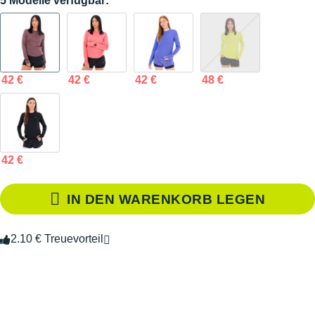
5 Modelle verfügbar:
42 €
42 €
42 €
48 €
42 €
IN DEN WARENKORB LEGEN
2.10 € Treuevorteil