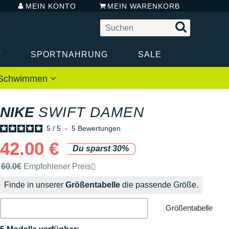
MEIN KONTO
MEIN WARENKORB
R
SPORTNAHRUNG
SALE
 / Schwimmen
NIKE
SWIFT DAMEN
5
/
5
-
5
Bewertungen
42.00 €
Du sparst 30%
Unverbindliche Preisempfehlung der Marke
60.0€
Empfohlener Preis
Finde in unserer
Größentabelle
die passende Größe.
Größentabelle