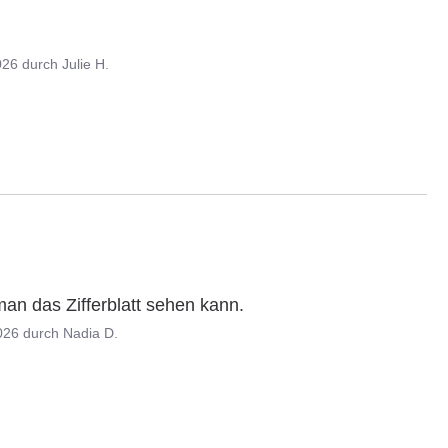
026
durch
Julie H.
man das Zifferblatt sehen kann.
026
durch
Nadia D.