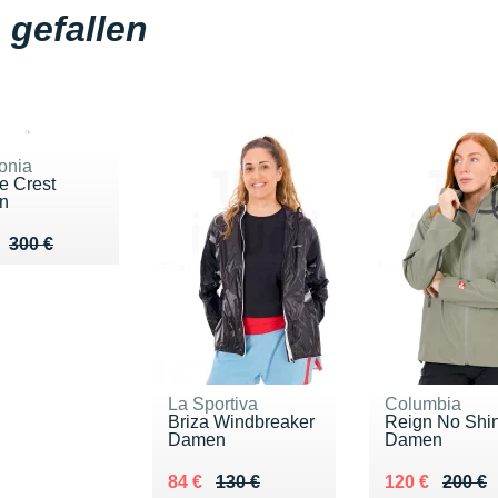
gefallen
onia
e Crest
n
u de 300 €
 210 €
300 €
La Sportiva
Columbia
Briza Windbreaker
Reign No Shi
Damen
Damen
Au lieu de 130 €
Vendu 84 €
Au lieu de 20
Vendu 120 €
84 €
130 €
120 €
200 €