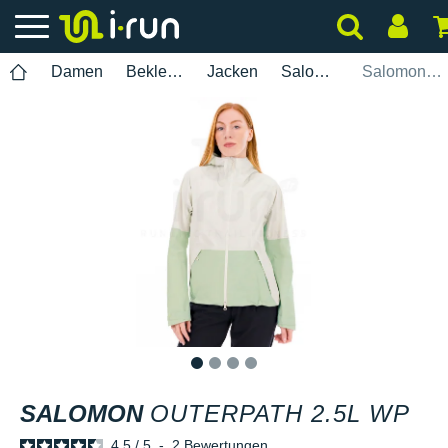
Damen
Bekleidung
Jacken
Salomon
Salomon Outerpath 2.5L WP
1
2
3
4
SALOMON
OUTERPATH 2.5L WP
4.5
/
5
-
2
Bewertungen