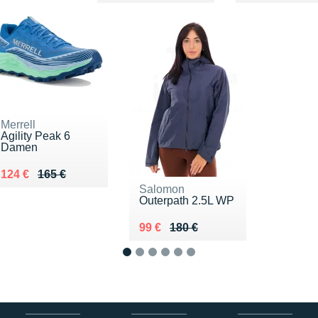
Merrell
Agility Peak 6
Damen
Au lieu de 165 €
Vendu 124 €
124 €
165 €
Salomon
Outerpath 2.5L WP
Au lieu de 180 €
Vendu 99 €
99 €
180 €
1
2
3
4
5
6