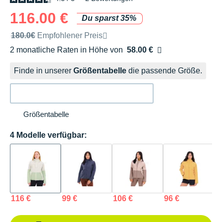
116.00 €
Du sparst 35%
Unverbindliche Preisempfehlung der Marke
180.0€
Empfohlener Preis
2 monatliche Raten in Höhe von
58.00 €
Ohne Zusatzkosten
Finde in unserer
Größentabelle
die passende Größe.
Größentabelle
4 Modelle verfügbar:
116 €
99 €
106 €
96 €