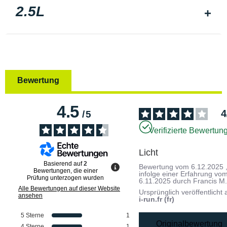
2.5L
Bewertung
4.5
4
/
5
Verifizierte Bewertun
Licht
Basierend auf
2
Bewertung vom
6.12.2025
Bewertungen, die einer
infolge einer Erfahrung vo
Prüfung unterzogen wurden
6.11.2025
durch
Francis M
Alle Bewertungen auf dieser Website
Ursprünglich veröffentlicht 
ansehen
i-run.fr (fr)
5
Sterne
1
Originalbewertung
4
Sterne
1