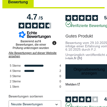
Bewertung
4.7
5
/
5
Verifizierte Bewertun
Gutes Produkt
Basierend auf
6
Bewertung vom
29.10.202
Bewertungen, die einer
infolge einer Erfahrung vo
Prüfung unterzogen wurden
6.10.2025
durch
F.J.
Alle Bewertungen auf dieser Website
Ursprünglich veröffentlicht 
ansehen
i-run.fr (fr)
5
Sterne
4
Originalbewertung
4
Sterne
2
anzeigen
3
Sterne
0
2
Sterne
0
Melden
1
Stern
0
Bewertungen sortieren
4