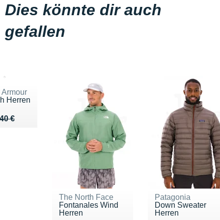
Dies könnte dir auch
gefallen
 Armour
h Herren
u de 40 €
 32 €
40 €
The North Face
Patagonia
Fontanales Wind
Down Sweater
Herren
Herren