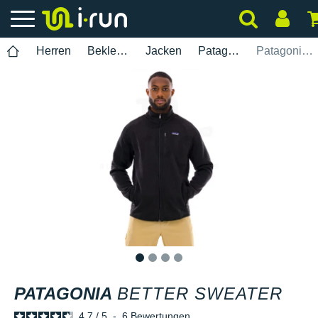
Herren
Bekleidung
Jacken
Patagonia
Patagonia Better Sweater
1
2
3
4
PATAGONIA
BETTER SWEATER
4.7
/
5
-
6
Bewertungen