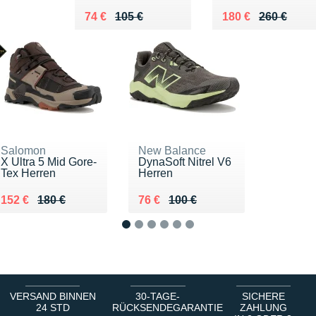
Au lieu de 105 €
Vendu 74 €
Au lieu de 260 €
Vendu 180 €
74 €
105 €
180 €
260 €
Salomon
New Balance
X Ultra 5 Mid Gore-
DynaSoft Nitrel V6
Tex Herren
Herren
Au lieu de 180 €
Vendu 152 €
Au lieu de 100 €
Vendu 76 €
152 €
180 €
76 €
100 €
1
2
3
4
5
6
VERSAND BINNEN
30-TAGE-
SICHERE
24 STD
RÜCKSENDEGARANTIE
ZAHLUNG