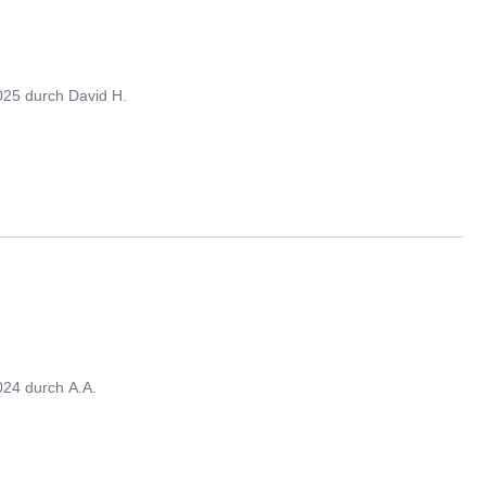
025
durch
David H.
024
durch
A.A.