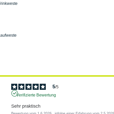
Trinkweste
Laufweste
5
/
5
Verifizierte Bewertung
Sehr praktisch
Bewertung vom
1.6.2026
, infolge einer Erfahrung vom
2.5.202