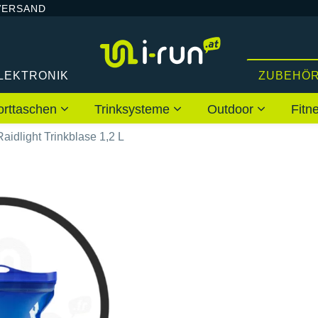
VERSAND
LEKTRONIK
ZUBEHÖ
orttaschen
Trinksysteme
Outdoor
Fitn
Raidlight Trinkblase 1,2 L