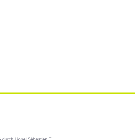
6
durch
Lionel Sèbastien T.