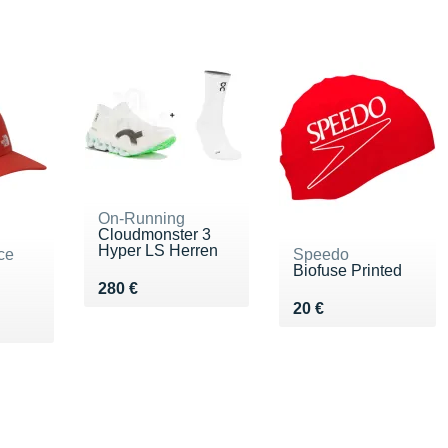
On-Running
Cloudmonster 3
Hyper LS Herren
ce
Speedo
Biofuse Printed
Vendu 280 €
280 €
Vendu 20 €
20 €
 €