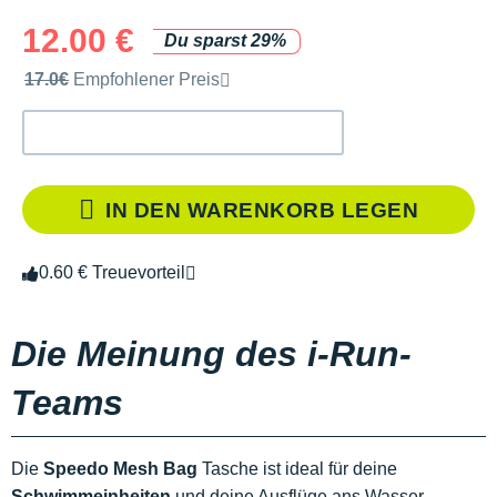
12.00 €
Du sparst 29%
Unverbindliche Preisempfehlung der Marke
17.0€
Empfohlener Preis
IN DEN WARENKORB LEGEN
0.60 € Treuevorteil
Die Meinung des i-Run-
Teams
Die
Speedo Mesh Bag
Tasche ist ideal für deine
Schwimmeinheiten
und deine Ausflüge ans Wasser.