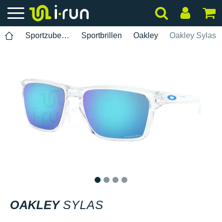
Sportzubehör
Sportbrillen
Oakley
Oakley Sylas
1
2
3
4
OAKLEY
SYLAS