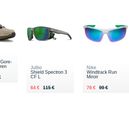
 Gore-
ren
Julbo
Nike
Shield Spectron 3
Windtrack Run
CF L
Miroir
80 €
€
€
Au lieu de 115 €
Vendu 64 €
Au lieu de 99 €
Vendu 76 €
64 €
115 €
76 €
99 €