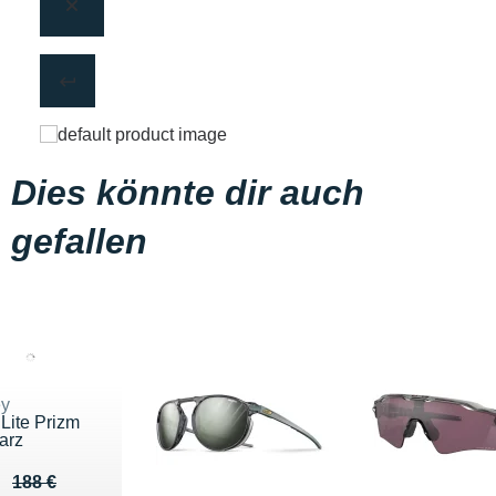
Dies könnte dir auch
gefallen
ey
 Lite Prizm
arz
eu de 188 €
u 144 €
188 €