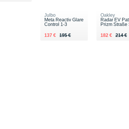
Julbo
Oakley
Meta Reactiv Glare
Radar EV Pat
Control 1-3
Prizm Straße 
Au lieu de 195 €
Vendu 137 €
Au lieu de 21
Vendu 182 €
137 €
195 €
182 €
214 €