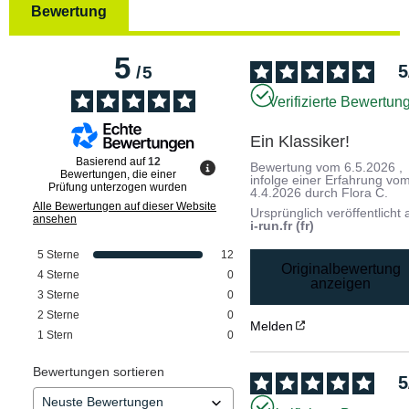
Bewertung
5
5
/
5
Verifizierte Bewertun
Ein Klassiker!
Basierend auf
12
Bewertung vom
6.5.2026
,
Bewertungen, die einer
infolge einer Erfahrung vo
Prüfung unterzogen wurden
4.4.2026
durch
Flora C.
Alle Bewertungen auf dieser Website
Ursprünglich veröffentlicht 
ansehen
i-run.fr (fr)
5
Sterne
12
Originalbewertung
4
Sterne
0
anzeigen
3
Sterne
0
2
Sterne
0
Melden
1
Stern
0
Bewertungen sortieren
5