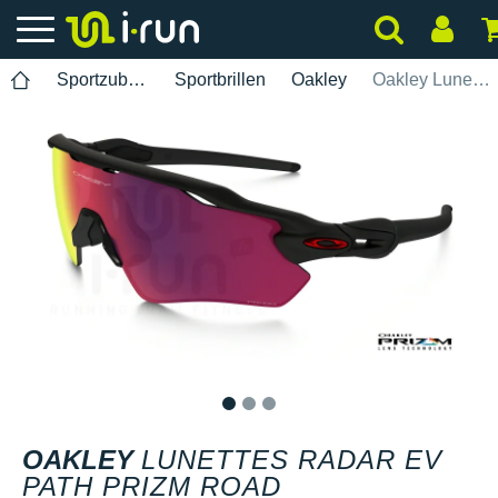
Sportzubehör
Sportbrillen
Oakley
Oakley Lunettes Radar EV Path Prizm Road
1
2
3
OAKLEY
LUNETTES RADAR EV
PATH PRIZM ROAD