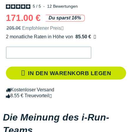
5
/
5
-
12
Bewertungen
171.00 €
Du sparst 16%
Unverbindliche Preisempfehlung der Marke
205.0€
Empfohlener Preis
2 monatliche Raten in Höhe von
85.50 €
Ohne Zusatzkosten
IN DEN WARENKORB LEGEN
Kostenloser Versand
8.55 € Treuevorteil
Die Meinung des i-Run-
Teams