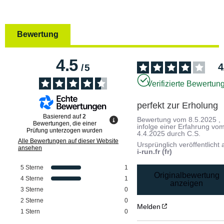
Bewertung
4.5
4
/
5
Verifizierte Bewertun
perfekt zur Erholung
Basierend auf
2
Bewertung vom
8.5.2025
,
Bewertungen, die einer
infolge einer Erfahrung vo
Prüfung unterzogen wurden
4.4.2025
durch
C.S.
Alle Bewertungen auf dieser Website
Ursprünglich veröffentlicht 
ansehen
i-run.fr (fr)
5
Sterne
1
Originalbewertung
4
Sterne
1
anzeigen
3
Sterne
0
2
Sterne
0
Melden
1
Stern
0