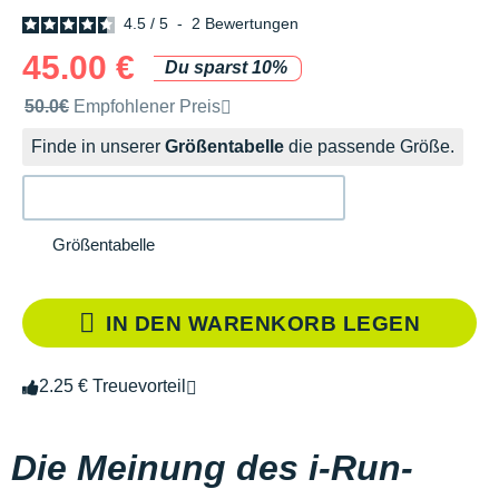
4.5
/
5
-
2
Bewertungen
45.00 €
Du sparst 10%
Unverbindliche Preisempfehlung der Marke
50.0€
Empfohlener Preis
Finde in unserer
Größentabelle
die passende Größe.
Größentabelle
IN DEN WARENKORB LEGEN
2.25 € Treuevorteil
Die Meinung des i-Run-