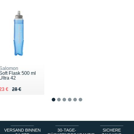
Salomon
Soft Flask 500 ml
Ultra 42
Au lieu de 28 €
Vendu 23 €
23 €
28 €
1
2
3
4
5
6
VERSAND BINNEN
30-TAGE-
SICHERE