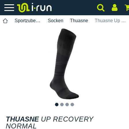
Sportzubehör
Socken
Thuasne
Thuasne Up Recovery Normal
1
2
3
4
THUASNE
UP RECOVERY
NORMAL