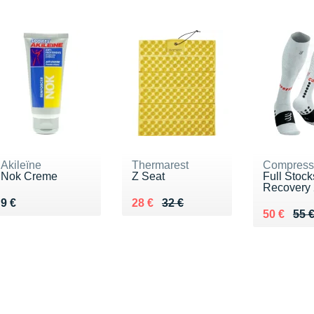
Akileïne
Thermarest
Compress
Nok Creme
Z Seat
Full Stock
Recovery 
Vendu 9 €
Au lieu de 32 €
Vendu 28 €
9 €
28 €
32 €
Au lieu de
Vendu 50
50 €
55 