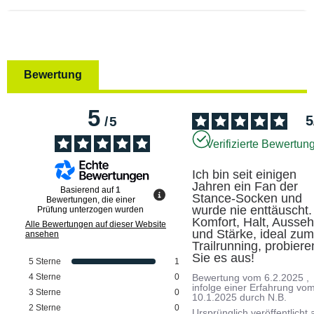
Bewertung
5
5
/
5
Verifizierte Bewertun
Ich bin seit einigen 
Jahren ein Fan der 
Basierend auf
1
Stance-Socken und 
Bewertungen, die einer
wurde nie enttäuscht. 
Prüfung unterzogen wurden
Komfort, Halt, Ausseh
Alle Bewertungen auf dieser Website
und Stärke, ideal zum
ansehen
Trailrunning, probieren
Sie es aus!
5
Sterne
1
4
Sterne
0
Bewertung vom
6.2.2025
,
infolge einer Erfahrung vo
3
Sterne
0
10.1.2025
durch
N.B.
2
Sterne
0
Ursprünglich veröffentlicht 