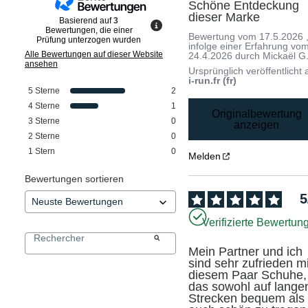
Schöne Entdeckung 
dieser Marke
Basierend auf
3
Bewertungen, die einer
Bewertung vom
17.5.2026
Prüfung unterzogen wurden
infolge einer Erfahrung vo
Alle Bewertungen auf dieser Website
24.4.2026
durch
Mickaël G
ansehen
Ursprünglich veröffentlicht 
i-run.fr (fr)
5
Sterne
2
4
Sterne
1
Originalbewertung
3
Sterne
0
anzeigen
2
Sterne
0
1
Stern
0
Melden
Bewertungen sortieren
5
Verifizierte Bewertun
Mein Partner und ich 
sind sehr zufrieden mit
diesem Paar Schuhe, 
das sowohl auf langen
Strecken bequem als 