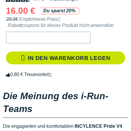
16.00 €
Du sparst 20%
Unverbindliche Preisempfehlung der Marke
20.0€
Empfohlener Preis
Rabattcoupons für dieses Produkt nicht anwendbar
IN DEN WARENKORB LEGEN
0.80 € Treuevorteil
Die Meinung des i-Run-
Teams
Die engagierten und komfortablen
INCYLENCE Pride V4