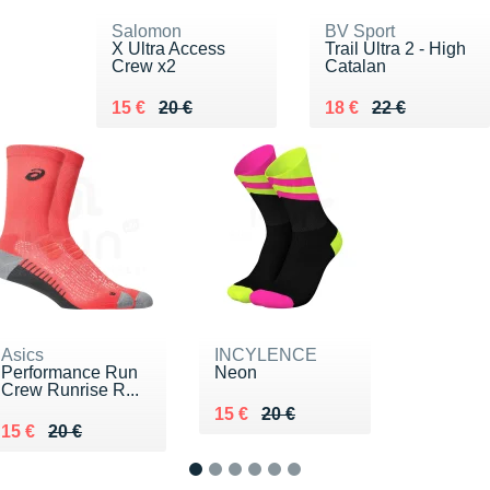
Salomon
BV Sport
X Ultra Access
Trail Ultra 2 - High
Crew x2
Catalan
Au lieu de 20 €
Vendu 15 €
Au lieu de 22 €
Vendu 18 €
15 €
20 €
18 €
22 €
Asics
INCYLENCE
Performance Run
Neon
Crew Runrise R...
Au lieu de 20 €
Vendu 15 €
15 €
20 €
Au lieu de 20 €
Vendu 15 €
15 €
20 €
1
2
3
4
5
6