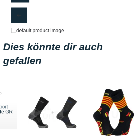
Dies könnte dir auch
gefallen
port
le GR
u 18 €