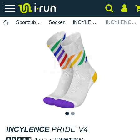
Sportzubehör
Socken
INCYLENCE
INCYLENCE Pride V4
1
2
INCYLENCE
PRIDE V4
4.7
/
5
-
3
Bewertungen