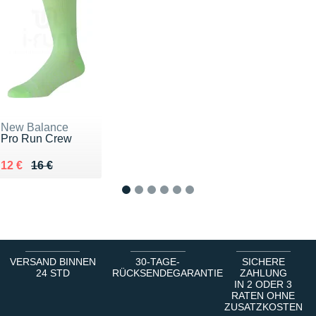
New Balance
Pro Run Crew
Au lieu de 16 €
Vendu 12 €
12 €
16 €
1
2
3
4
5
6
VERSAND BINNEN
30-TAGE-
SICHERE
24 STD
RÜCKSENDEGARANTIE
ZAHLUNG
IN 2 ODER 3
RATEN OHNE
ZUSATZKOSTEN