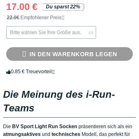
17.00 €
Du sparst 22%
Unverbindliche Preisempfehlung der Marke
22.0€
Empfohlener Preis
Bitte wählen Sie Ihre Größe aus.
IN DEN WARENKORB LEGEN
0.85 € Treuevorteil
Die Meinung des i-Run-
Teams
Die
BV Sport Light Run Socken
präsentieren sich als ein
atmungsaktives
und
technisches
Modell, das perfekt für