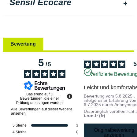
Sensil Ecocare
Bewertung
5
5
/
5
Verifizierte Bewertun
Leicht und komfortabe
Basierend auf
3
Bewertung vom
5.8.2025
,
Bewertungen, die einer
infolge einer Erfahrung vo
Prüfung unterzogen wurden
6.7.2025
durch
Anonymous
Alle Bewertungen auf dieser Website
Ursprünglich veröffentlicht 
ansehen
i-run.fr (fr)
5
Sterne
3
Originalbewertung
4
Sterne
0
anzeigen