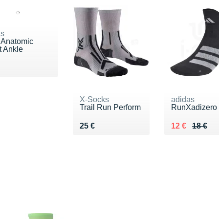
as
 Anatomic
t Ankle
du 16 €
X-Socks
adidas
Trail Run Perform
RunXadizero
Vendu 25 €
Au lieu de 18
Vendu 12 €
25 €
12 €
18 €