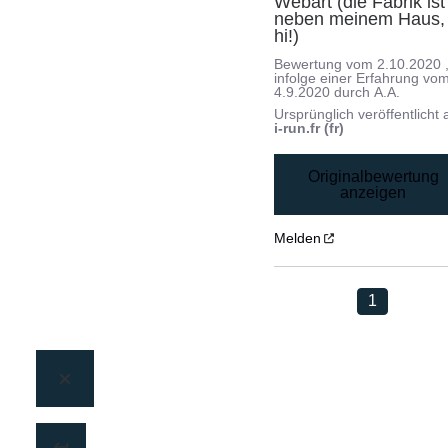
Webart (die Fabrik ist 
neben meinem Haus, h
hi!)
Bewertung vom
2.10.2020
infolge einer Erfahrung vo
4.9.2020
durch
A.A.
Ursprünglich veröffentlicht 
i-run.fr (fr)
Originalbewertung
anzeigen
Melden
1