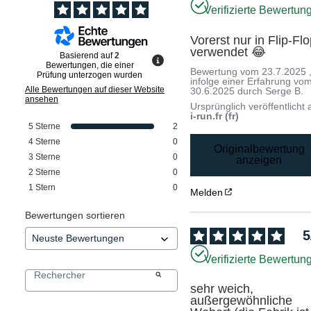
Verifizierte Bewertun
Vorerst nur in Flip-Flo
verwendet 😂
Basierend auf
2
Bewertungen, die einer
Bewertung vom
23.7.2025
Prüfung unterzogen wurden
infolge einer Erfahrung vo
Alle Bewertungen auf dieser Website
30.6.2025
durch
Serge B.
ansehen
Ursprünglich veröffentlicht 
i-run.fr (fr)
5
Sterne
2
4
Sterne
0
Originalbewertung
3
Sterne
0
anzeigen
2
Sterne
0
1
Stern
0
Melden
Bewertungen sortieren
5
Verifizierte Bewertun
sehr weich, 
außergewöhnliche 