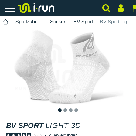
Sportzubehör
Socken
BV Sport
BV Sport Light 3D
1
2
3
4
BV SPORT
LIGHT 3D
5
/
5
-
2
Bewertungen