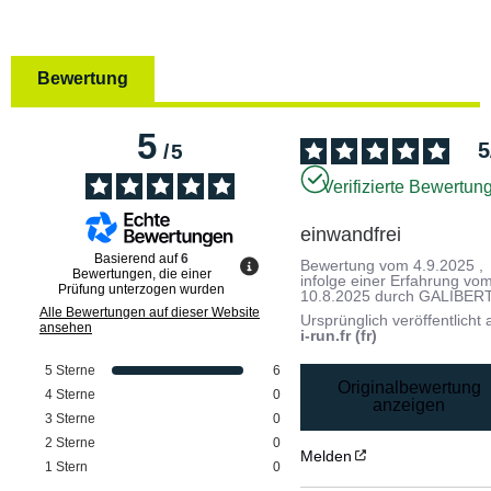
Bewertung
5
5
/
5
Verifizierte Bewertun
einwandfrei
Basierend auf
6
Bewertung vom
4.9.2025
,
Bewertungen, die einer
infolge einer Erfahrung vo
Prüfung unterzogen wurden
10.8.2025
durch
GALIBERT
Alle Bewertungen auf dieser Website
Ursprünglich veröffentlicht 
ansehen
i-run.fr (fr)
5
Sterne
6
Originalbewertung
4
Sterne
0
anzeigen
3
Sterne
0
2
Sterne
0
Melden
1
Stern
0