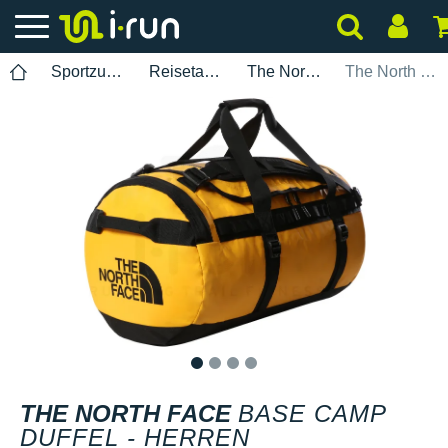
Sportzubehör
Reisetaschen
The North Face
The North Face Base Camp Duffel - Herren
1
2
3
4
THE NORTH FACE
BASE CAMP
DUFFEL - HERREN