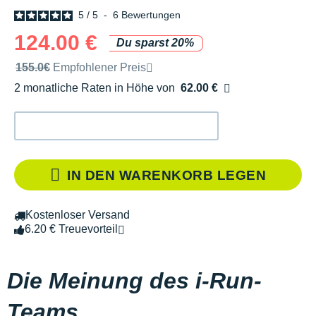
5
/
5
-
6
Bewertungen
124.00 €
Du sparst 20%
Unverbindliche Preisempfehlung der Marke
155.0€
Empfohlener Preis
2 monatliche Raten in Höhe von
62.00 €
Ohne Zusatzkosten
IN DEN WARENKORB LEGEN
Kostenloser Versand
6.20 € Treuevorteil
Die Meinung des i-Run-
Teams