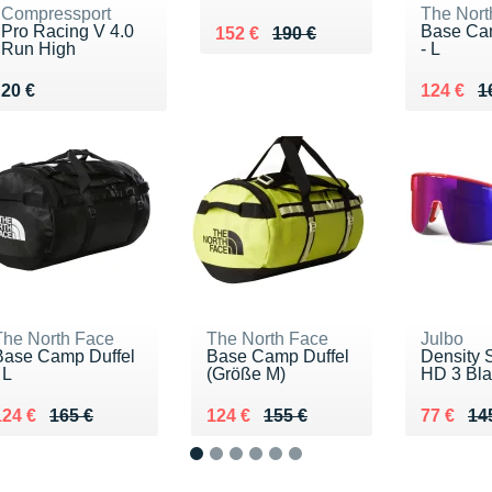
Compressport
The Nort
Pro Racing V 4.0
Base Cam
Au lieu de 190 €
Vendu 152 €
152 €
190 €
Run High
- L
Vendu 20 €
Au lieu 
Vendu 1
20 €
124 €
1
The North Face
The North Face
Julbo
Base Camp Duffel
Base Camp Duffel
Density 
 L
(Größe M)
HD 3 Bl
u lieu de 165 €
Vendu 124 €
Au lieu de 155 €
Vendu 124 €
Au lieu 
Vendu 7
124 €
165 €
124 €
155 €
77 €
14
1
2
3
4
5
6