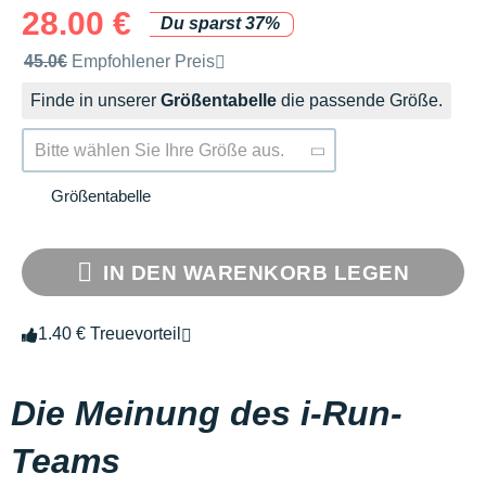
28.00 €
Du sparst 37%
Unverbindliche Preisempfehlung der Marke
45.0€
Empfohlener Preis
Finde in unserer
Größentabelle
die passende Größe.
Bitte wählen Sie Ihre Größe aus.
Größentabelle
IN DEN WARENKORB LEGEN
1.40 € Treuevorteil
Die Meinung des i-Run-
Teams