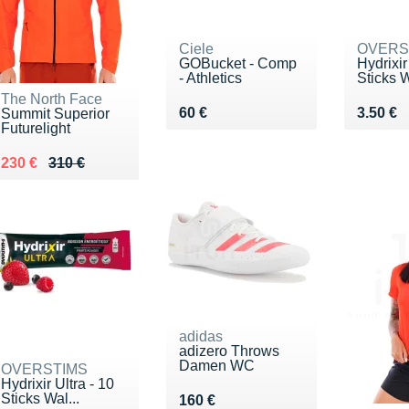
Ciele
OVERS
GOBucket - Comp
Hydrixir
- Athletics
Sticks W
The North Face
Vendu 60 €
Vendu 3
60 €
3.50 €
Summit Superior
Futurelight
Au lieu de 310 €
Vendu 230 €
230 €
310 €
adidas
adizero Throws
Damen WC
OVERSTIMS
Hydrixir Ultra - 10
Sticks Wal...
Vendu 160 €
160 €