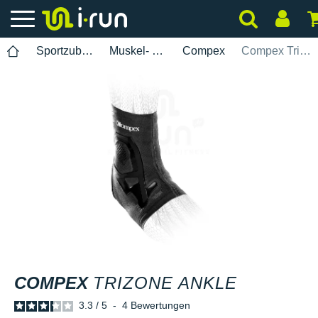
Sportzubehör
Muskel- und Gelenkschutz
Compex
Compex TriZone Ankle
COMPEX
TRIZONE ANKLE
3.3
/
5
-
4
Bewertungen