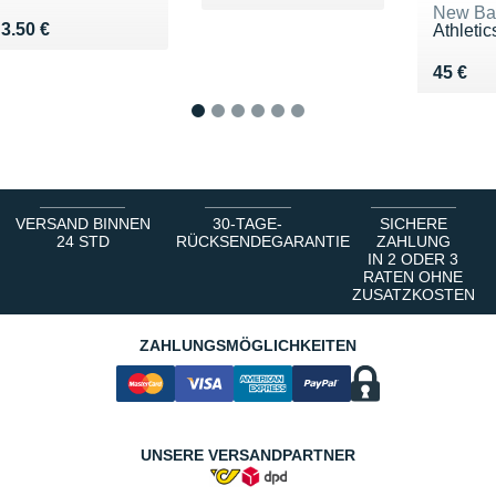
New Ba
Vendu 3.50 €
3.50 €
Athleti
Vendu 
45 €
1
2
3
4
5
6
VERSAND BINNEN
30-TAGE-
SICHERE
24 STD
RÜCKSENDEGARANTIE
ZAHLUNG
IN 2 ODER 3
RATEN OHNE
ZUSATZKOSTEN
ZAHLUNGSMÖGLICHKEITEN
UNSERE VERSANDPARTNER