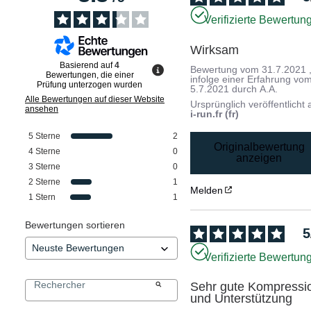
Verifizierte Bewertun
Wirksam
Basierend auf
4
Bewertung vom
31.7.2021
Bewertungen, die einer
infolge einer Erfahrung vo
Prüfung unterzogen wurden
5.7.2021
durch
A.A.
Alle Bewertungen auf dieser Website
Ursprünglich veröffentlicht 
ansehen
i-run.fr (fr)
5
Sterne
2
Originalbewertung
4
Sterne
0
anzeigen
3
Sterne
0
2
Sterne
1
Melden
1
Stern
1
Bewertungen sortieren
5
Verifizierte Bewertun
Sehr gute Kompressio
und Unterstützung