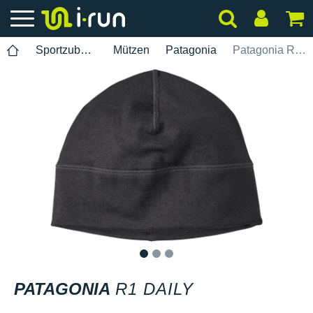
Sportzubehör
Mützen
Patagonia
Patagonia R1 Daily
1
2
3
PATAGONIA
R1 DAILY