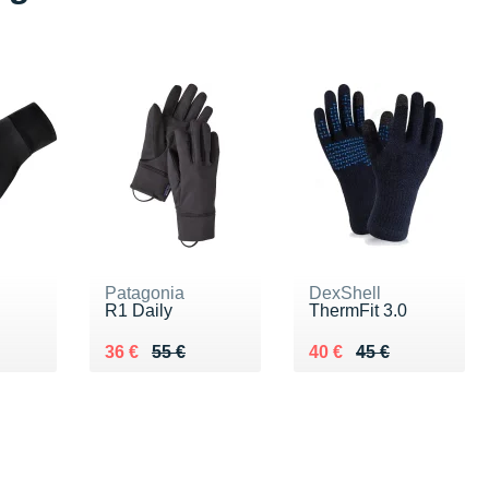
Patagonia
DexShell
R1 Daily
ThermFit 3.0
0 €
Au lieu de 55 €
Vendu 36 €
Au lieu de 45 €
Vendu 40 €
36 €
55 €
40 €
45 €