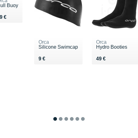
rca
ull Buoy
endu 19 €
9 €
Orca
Orca
Silicone Swimcap
Hydro Booties
Vendu 9 €
Vendu 49 €
9 €
49 €
1
2
3
4
5
6