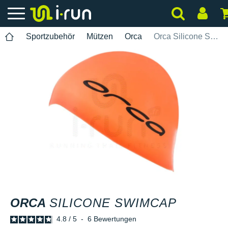
Sportzubehör
Mützen
Orca
Orca Silicone Swimcap
ORCA
SILICONE SWIMCAP
4.8
/
5
-
6
Bewertungen