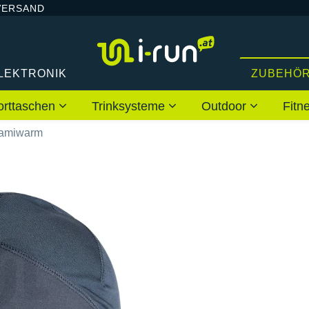
VERSAND
LEKTRONIK
ZUBEHÖ
orttaschen
Trinksysteme
Outdoor
Fitn
ramiwarm