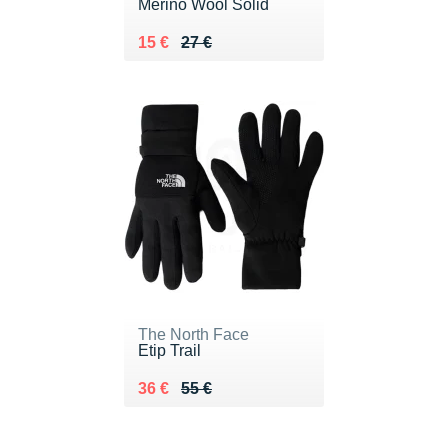
Merino Wool Solid
Au lieu de 27 €
Vendu 15 €
15 €
27 €
The North Face
Etip Trail
Au lieu de 55 €
Vendu 36 €
36 €
55 €