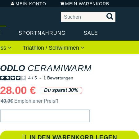
MEIN KONTO
MEIN WARENKORB
R
SPORTNAHRUNG
SALE
ess
Triathlon / Schwimmen
ODLO
CERAMIWARM
4
/
5
-
1
Bewertungen
28.00 €
Du sparst 30%
Unverbindliche Preisempfehlung der Marke
40.0€
Empfohlener Preis
IN DEN WARENKORB LEGEN