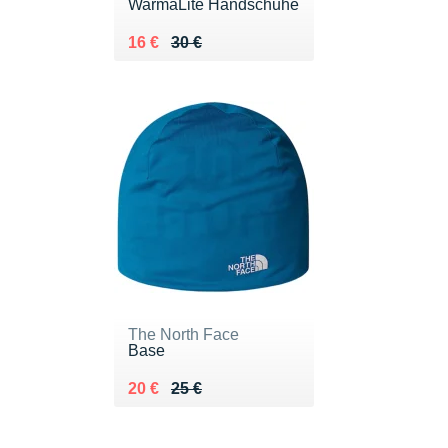
WarmaLite Handschuhe
Au lieu de 30 €
Vendu 16 €
16 €
30 €
The North Face
Base
Au lieu de 25 €
Vendu 20 €
20 €
25 €