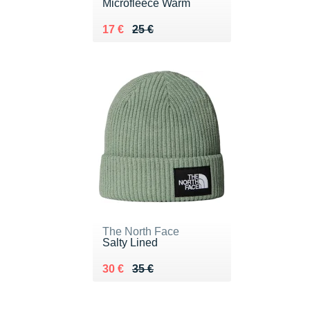
Microfleece Warm
Au lieu de 25 €
Vendu 17 €
17 €
25 €
The North Face
Salty Lined
Au lieu de 35 €
Vendu 30 €
30 €
35 €