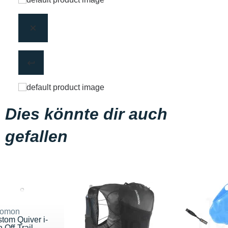
Dies könnte dir auch
gefallen
lomon
tom Quiver i-
Off-Trail ...