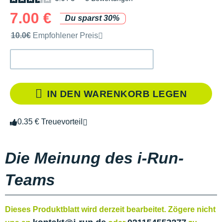
7.00 €
Du sparst 30%
Unverbindliche Preisempfehlung der Marke
10.0€
Empfohlener Preis
IN DEN WARENKORB LEGEN
0.35 € Treuevorteil
Die Meinung des i-Run-
Teams
Dieses Produktblatt wird derzeit bearbeitet. Zögere nicht