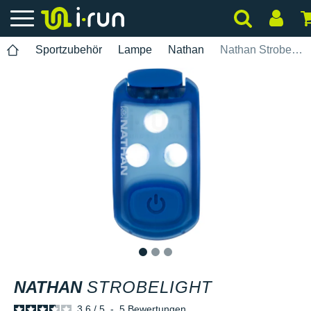
Sportzubehör
Lampe
Nathan
Nathan StrobeLight
1
2
3
NATHAN
STROBELIGHT
3.6
/
5
-
5
Bewertungen