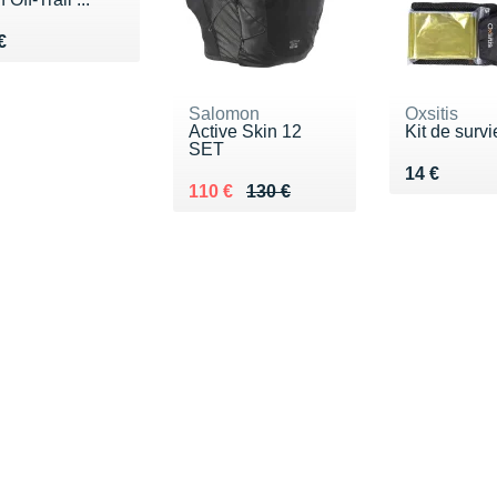
du 30 €
€
Salomon
Oxsitis
Active Skin 12
Kit de survi
SET
Vendu 14 €
14 €
Au lieu de 130 €
Vendu 110 €
110 €
130 €