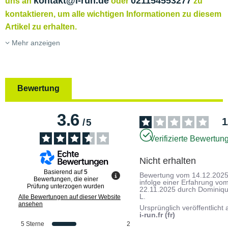
kontakt@i-run.de
021154553277
uns an
oder
zu
kontaktieren, um alle wichtigen Informationen zu diesem
Artikel zu erhalten.
Mehr anzeigen
Bewertung
3.6
1
/
5
Verifizierte Bewertun
Nicht erhalten
Basierend auf
5
Bewertung vom
14.12.202
Bewertungen, die einer
infolge einer Erfahrung vo
Prüfung unterzogen wurden
22.11.2025
durch
Dominiq
L.
Alle Bewertungen auf dieser Website
ansehen
Ursprünglich veröffentlicht 
i-run.fr (fr)
5
Sterne
2