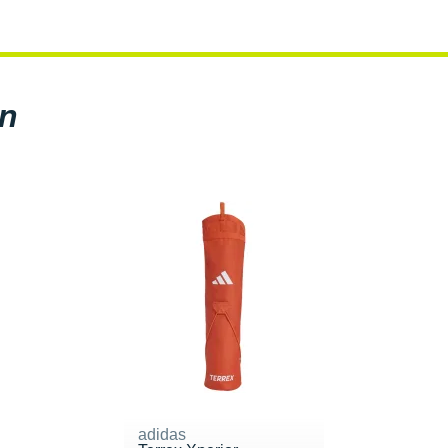
en
adidas