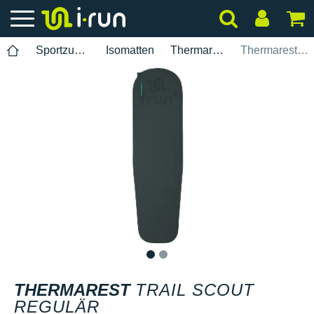
Sportzubehör
Isomatten
Thermarest
Thermarest Trail Scout Regulär
1
2
THERMAREST
TRAIL SCOUT
REGULÄR