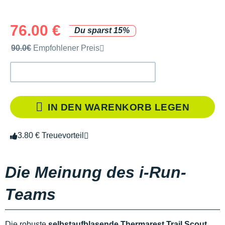
76.00 €
Du sparst 15%
Unverbindliche Preisempfehlung der Marke
90.0€
Empfohlener Preis
IN DEN WARENKORB LEGEN
3.80 € Treuevorteil
Die Meinung des i-Run-
Teams
Die robuste
selbstaufblasende Thermarest Trail Scout