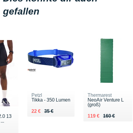
gefallen
Petzl
Thermarest
Tikka - 350 Lumen
NeoAir Venture L
(groß)
Au lieu de 35 €
Vendu 22 €
22 €
35 €
Au lieu de 160 €
Vendu 119 €
119 €
160 €
2.0 13
...
5 €