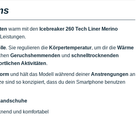
ms
ten
warm mit den
Icebreaker 260 Tech Liner Merino
 Leistungen.
lle
. Sie regulieren die
Körpertemperatur
, um dir die
Wärme
ichen
Geruchshemmenden
und
schnelltrocknenden
ortlichen Aktivitäten
.
form
und hält das Modell während deiner
Anstrengungen
an
ze sind so konzipiert, dass du dein Smartphone benutzen
 Handschuhe
knend und komfortabel