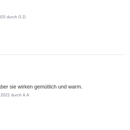
025
durch
G.D.
aber sie wirken gemütlich und warm.
.2022
durch
A.A.