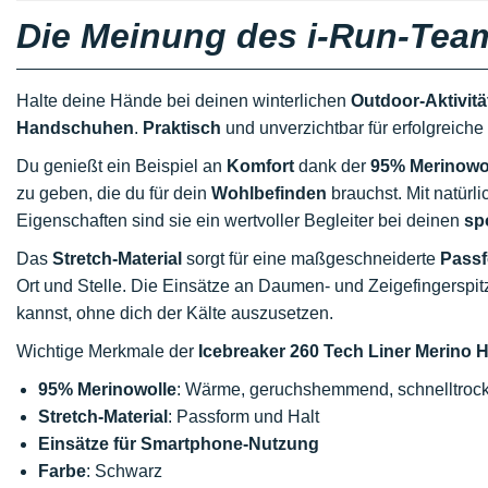
Die Meinung des i-Run-Tea
Halte deine Hände bei deinen winterlichen
Outdoor-Aktivitä
Handschuhen
.
Praktisch
und unverzichtbar für erfolgreiche
Du genießt ein Beispiel an
Komfort
dank der
95% Merinowo
zu geben, die du für dein
Wohlbefinden
brauchst. Mit natürl
Eigenschaften sind sie ein wertvoller Begleiter bei deinen
sp
Das
Stretch-Material
sorgt für eine maßgeschneiderte
Pass
Ort und Stelle. Die Einsätze an Daumen- und Zeigefingerspit
kannst, ohne dich der Kälte auszusetzen.
Wichtige Merkmale der
Icebreaker 260 Tech Liner Merino
95% Merinowolle
: Wärme, geruchshemmend, schnelltroc
Stretch-Material
: Passform und Halt
Einsätze für Smartphone-Nutzung
Farbe
: Schwarz