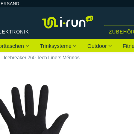
VERSAND
LEKTRONIK
ZUBEHÖ
orttaschen
Trinksysteme
Outdoor
Fitn
Icebreaker 260 Tech Liners Mérinos