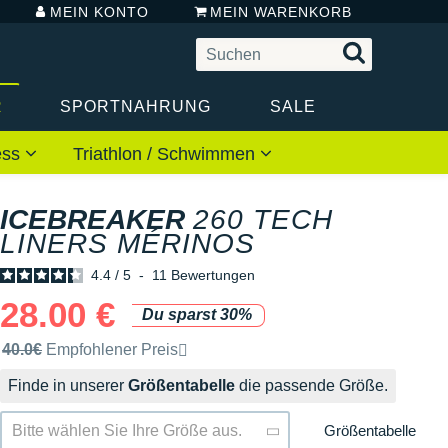
MEIN KONTO
MEIN WARENKORB
R
SPORTNAHRUNG
SALE
ess
Triathlon / Schwimmen
ICEBREAKER
260 TECH
LINERS MÉRINOS
4.4
/
5
-
11
Bewertungen
28.00 €
Du sparst 30%
Unverbindliche Preisempfehlung der Marke
40.0€
Empfohlener Preis
Finde in unserer
Größentabelle
die passende Größe.
Größentabelle
Bitte wählen Sie Ihre Größe aus.