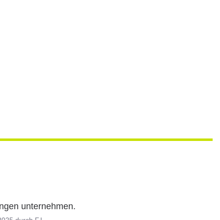
gungen unternehmen.
2025
durch
F.L.