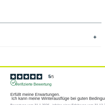
5
/
5
Verifizierte Bewertung
Erfüllt meine Erwartungen.

 Ich kann meine Winterausflüge bei guten Bedin
Bewertung vom
31.1.2026
, infolge einer Erfahrung vom
31.12.