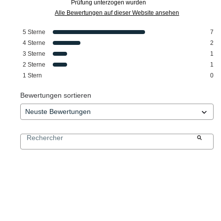
Prüfung unterzogen wurden
Alle Bewertungen auf dieser Website ansehen
5
Sterne
7
4
Sterne
2
3
Sterne
1
2
Sterne
1
1
Stern
0
Bewertungen sortieren