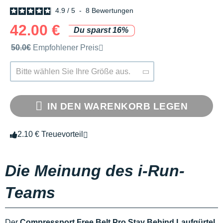
4.9
/
5
-
8
Bewertungen
42.00 €
Du sparst 16%
Unverbindliche Preisempfehlung der Marke
50.0€
Empfohlener Preis
Bitte wählen Sie Ihre Größe aus.
IN DEN WARENKORB LEGEN
2.10 € Treuevorteil
Die Meinung des i-Run-
Teams
Der
Compressport Free Belt Pro Stay Behind Laufgürtel