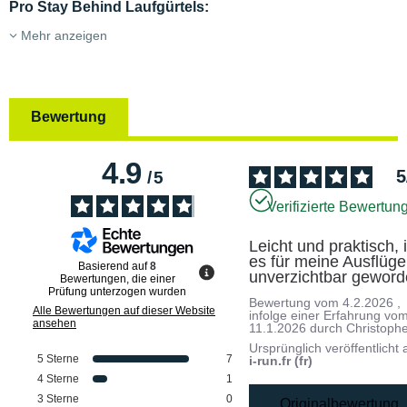
Pro Stay Behind Laufgürtels:
Mehr anzeigen
Bewertung
4.9
5
/
5
Verifizierte Bewertun
Leicht und praktisch, is
es für meine Ausflüge 
Basierend auf
8
unverzichtbar geword
Bewertungen, die einer
Prüfung unterzogen wurden
Bewertung vom
4.2.2026
,
Alle Bewertungen auf dieser Website
infolge einer Erfahrung vo
ansehen
11.1.2026
durch
Christophe
Ursprünglich veröffentlicht 
5
Sterne
7
i-run.fr (fr)
4
Sterne
1
3
Sterne
0
Originalbewertung