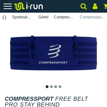
Sportzubehör
Gürtel
Compressport
Compressport Free Belt Pro Stay Behind
1
2
3
4
COMPRESSPORT
FREE BELT
PRO STAY BEHIND