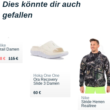
Dies könnte dir auch
gefallen
ike
rail Damen
u lieu de 115 €
endu 88 €
8 €
115 €
Hoka One One
Ora Recovery
Slide 3 Damen
Vendu 60 €
60 €
Nike
Stride Herren
Realtree