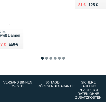
Au lieu de 125 
Vendu 81 €
81 €
125 €
Nike
Swift Damen
Au lieu de 110 €
Vendu 77 €
77 €
110 €
1
2
3
4
5
6
VERSAND BINNEN
30-TAGE-
SICHERE
24 STD
RÜCKSENDEGARANTIE
ZAHLUNG
IN 2 ODER 3
RATEN OHNE
ZUSATZKOSTEN