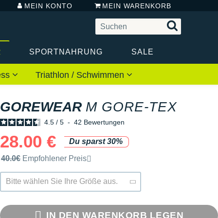
MEIN KONTO
MEIN WARENKORB
R
SPORTNAHRUNG
SALE
ess
Triathlon / Schwimmen
GOREWEAR
M GORE-TEX
4.5
/
5
-
42
Bewertungen
28.00 €
Du sparst 30%
Unverbindliche Preisempfehlung der Marke
40.0€
Empfohlener Preis
Bitte wählen Sie Ihre Größe aus.
IN DEN WARENKORB LEGEN