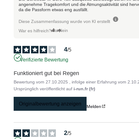
angenehme Tragekomfort und die Atmungsaktivität sind herv
da die Passform etwas eng ausfällt.
Diese Zusammenfassung wurde von KI erstellt
Ja
Nein
War es hilfreich?
4
/
5
Verifizierte Bewertung
Funktioniert gut bei Regen
Bewertung vom
27.10.2025
, infolge einer Erfahrung vom
2.10.
Ursprünglich veröffentlicht auf
i-run.fr (fr)
Originalbewertung anzeigen
Melden
2
/
5