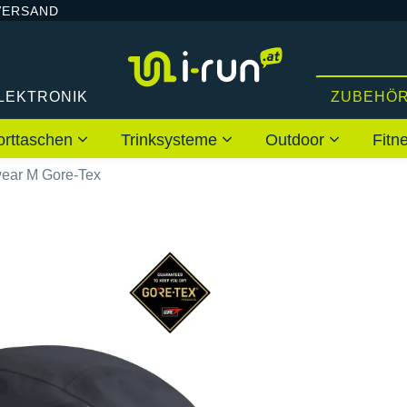
VERSAND
LEKTRONIK
ZUBEHÖ
orttaschen
Trinksysteme
Outdoor
Fitn
ear M Gore-Tex