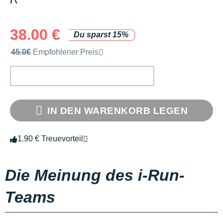
38.00 €
Du sparst 15%
Unverbindliche Preisempfehlung der Marke
45.0€
Empfohlener Preis
IN DEN WARENKORB LEGEN
1.90 € Treuevorteil
Die Meinung des i-Run-
Teams