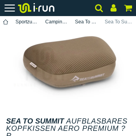
Sportzubehör
Camping Reisekissen
Sea To Summit
Sea To Summit Aufblasbares Kopfkissen Aero Premium ? R
SEA TO SUMMIT
AUFBLASBARES
KOPFKISSEN AERO PREMIUM ?
R