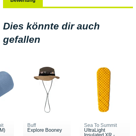
Bewertung
Dies könnte dir auch
gefallen
it
Buff
Sea To Summit
(M)
Explore Booney
UltraLight
Insulated XR -