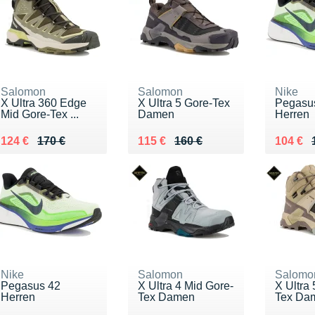
Salomon
Salomon
Nike
X Ultra 360 Edge
X Ultra 5 Gore-Tex
Pegasu
Mid Gore-Tex ...
Damen
Herren
Au lieu de 170 €
Vendu 124 €
Au lieu de 160 €
Vendu 115 €
Au lieu
Vendu 
124 €
170 €
115 €
160 €
104 €
Nike
Salomon
Salomo
Pegasus 42
X Ultra 4 Mid Gore-
X Ultra
Herren
Tex Damen
Tex Da