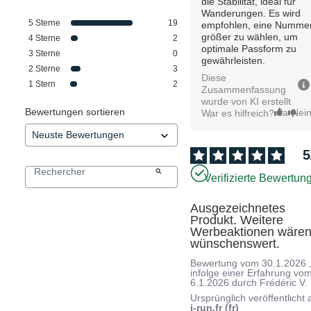
die Stabilität, ideal für
Wanderungen. Es wird
5
Sterne
19
empfohlen, eine Numme
größer zu wählen, um
4
Sterne
2
optimale Passform zu
3
Sterne
0
gewährleisten.
2
Sterne
3
Diese
1
Stern
2
Zusammenfassung
wurde von KI erstellt
Bewertungen sortieren
Ja
Nei
War es hilfreich?
5
Verifizierte Bewertun
Ausgezeichnetes 
Produkt. Weitere 
Werbeaktionen wären
wünschenswert.
Bewertung vom
30.1.2026
infolge einer Erfahrung vo
6.1.2026
durch
Frédéric V.
Ursprünglich veröffentlicht 
i-run.fr (fr)