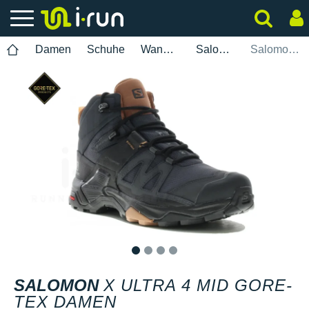
Damen
Schuhe
Wanderung
Salomon
Salomon X Ultra 4 Mid Gore-Tex Damen
1
2
3
4
SALOMON
X ULTRA 4 MID GORE-
TEX DAMEN