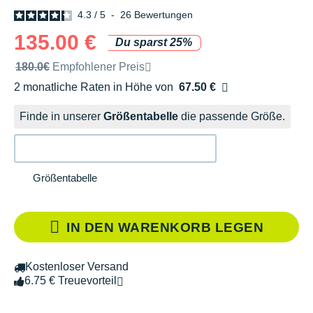
4.3
/
5
-
26
Bewertungen
135.00 €
Du sparst 25%
Unverbindliche Preisempfehlung der Marke
180.0€
Empfohlener Preis
2 monatliche Raten in Höhe von
67.50 €
Ohne Zusatzkosten
Finde in unserer
Größentabelle
die passende Größe.
Größentabelle
IN DEN WARENKORB LEGEN
Kostenloser Versand
6.75 € Treuevorteil