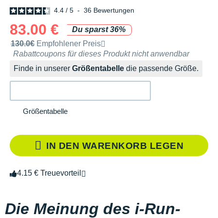
4.4
/
5
-
36
Bewertungen
83.00 €
Du sparst 36%
Unverbindliche Preisempfehlung der Marke
130.0€
Empfohlener Preis
Rabattcoupons für dieses Produkt nicht anwendbar
Finde in unserer
Größentabelle
die passende Größe.
Größentabelle
IN DEN WARENKORB LEGEN
4.15 € Treuevorteil
Die Meinung des i-Run-