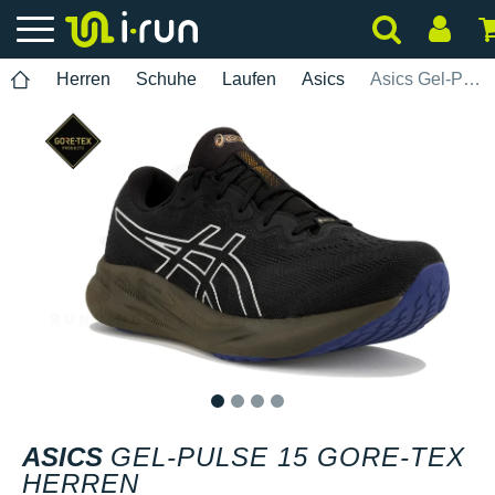
Herren
Schuhe
Laufen
Asics
Asics Gel-Pulse 15 Gore-Tex Herren
1
2
3
4
ASICS
GEL-PULSE 15 GORE-TEX
HERREN