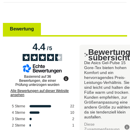
Bewertung
4.4
/
5
Bewertun
sübersicht
Die Asics Gel-Pulse 15
Gore-Tex bieten hohen
Komfort und ein
Basierend auf
36
hervorragendes Preis-
Bewertungen, die einer
Leistungs-Verhältnis. Sie
Prüfung unterzogen wurden
sind leicht und halten die
Alle Bewertungen auf dieser Website
Füße warm und trocken.
ansehen
Kunden empfehlen, zur
Größenanpassung eine
5
Sterne
22
andere Größe zu wählen
da sie tendenziell klein
4
Sterne
10
ausfallen.
3
Sterne
2
Diese
2
Sterne
1
Zusammenfassung