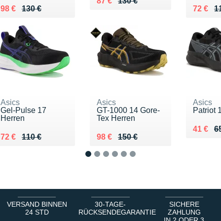
Au lieu de 130 €
Vendu 87 €
87 €
130 €
Au lieu de 130 €
Vendu 98 €
Au lieu
Vendu 
98 €
130 €
72 €
1
Asics
Asics
Asics
Gel-Pulse 17
GT-1000 14 Gore-
Patriot 
Herren
Tex Herren
Au lieu
Vendu 
41 €
6
Au lieu de 110 €
Vendu 72 €
Au lieu de 150 €
Vendu 98 €
72 €
110 €
98 €
150 €
1
2
3
4
5
6
VERSAND BINNEN
30-TAGE-
SICHERE
24 STD
RÜCKSENDEGARANTIE
ZAHLUNG
IN 2 ODER 3