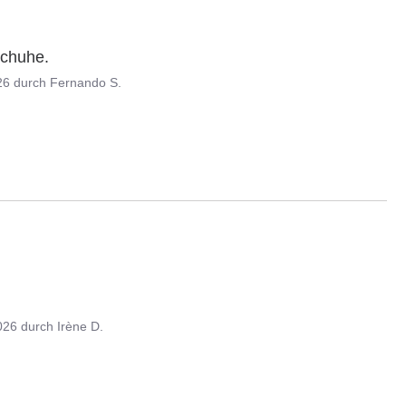
schuhe.
26
durch
Fernando S.
026
durch
Irène D.