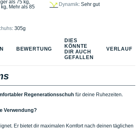
ger als 75 kg,
Dynamik:
Sehr gut
 kg, Mehr als 85
chuhs:
305g
DIES
KÖNNTE
EN
BEWERTUNG
VERLAUF
DIR AUCH
GEFALLEN
ms
mfortabler Regenerationsschuh
für deine Ruhezeiten.
che Verwendung?
gnet. Er bietet dir maximalen Komfort nach deinen täglichen