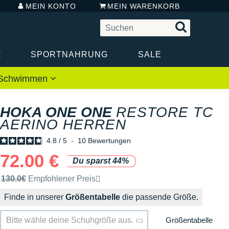
MEIN KONTO
MEIN WARENKORB
R
SPORTNAHRUNG
SALE
 / Schwimmen
HOKA ONE ONE
RESTORE TC
AERINO HERREN
4.8
/
5
-
10
Bewertungen
72.00 €
Du sparst 44%
Unverbindliche Preisempfehlung der Marke
130.0€
Empfohlener Preis
Finde in unserer
Größentabelle
die passende Größe.
Größentabelle
Bitte wähle deine Schuhgröße aus.