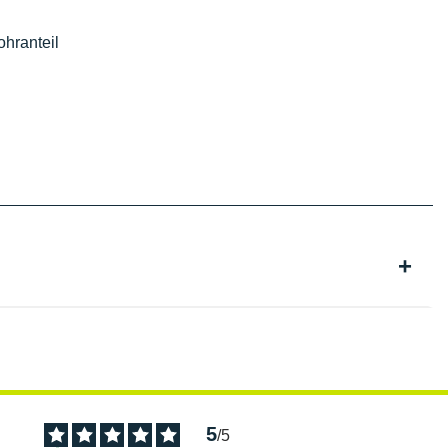
hranteil
5
/
5