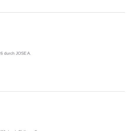
26
durch
JOSE A.