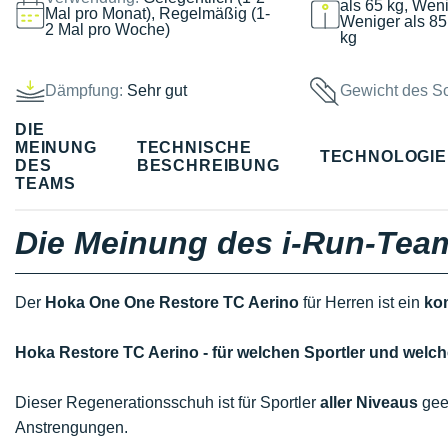
als 65 kg, Weni
Mal pro Monat), Regelmäßig (1-
Weniger als 85
2 Mal pro Woche)
kg
Dämpfung:
Sehr gut
Gewicht des S
DIE
MEINUNG
TECHNISCHE
TECHNOLOGI
DES
BESCHREIBUNG
TEAMS
Die Meinung des i-Run-Tea
Der
Hoka One One Restore TC Aerino
für Herren ist ein
ko
Hoka Restore TC Aerino - für welchen Sportler und wel
Dieser Regenerationsschuh ist für Sportler
aller Niveaus
geei
Anstrengungen.